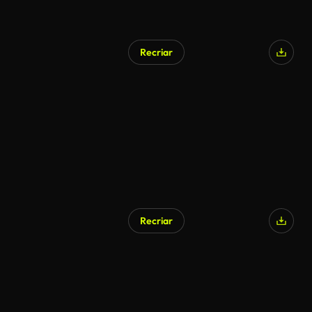
Recriar
Recriar