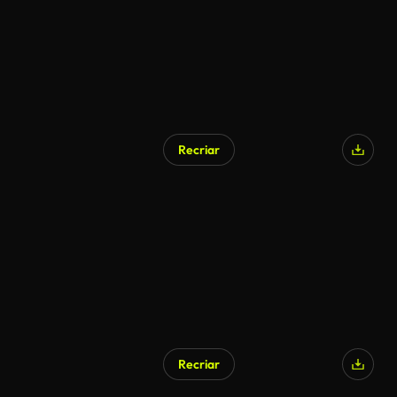
Recriar
Recriar