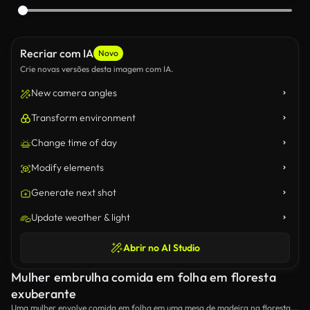
Recriar com IA
Novo
Crie novas versões desta imagem com IA.
New camera angles
Transform environment
Change time of day
Modify elements
Generate next shot
Update weather & light
Abrir no AI Studio
Mulher embrulha comida em folha em floresta
exuberante
Uma mulher envolve comida em folha em uma mesa de madeira na floresta.