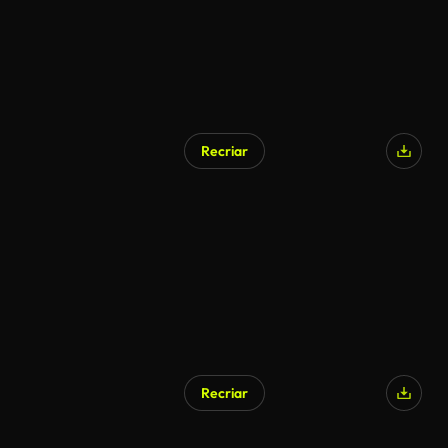
Recriar
Recriar