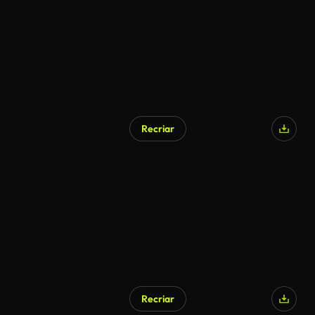
Recriar
Recriar