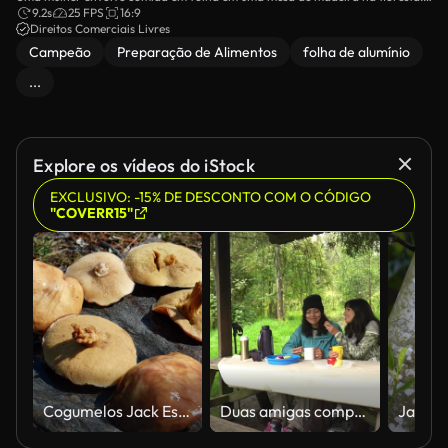
Cercado pela natureza, ela desfruta da experiência culinária ao ar livre.
9.2s
25 FPS
16:9
Perfeito para temas de acampamento, culinária ao ar livre e aventuras
Direitos Comerciais Livres
selvagens.
Campeão
Preparação de Alimentos
folha de alumínio
...
Explore os vídeos do iStock
EXCLUSIVO: -15% DE DESCONTO COM O CÓDIGO
"COVERR15"
Cogumelos Jack Escorregadios Repousando Na Pedra da Floresta Plano Estático na Mão
Duas amigas compartilhando frutas em uma mesa de piquenique em uma floresta