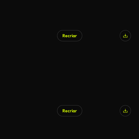
Recriar
Recriar