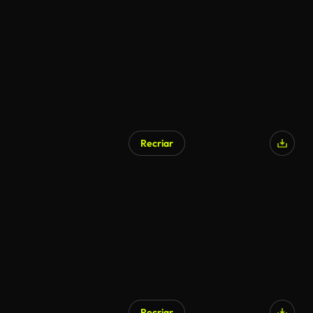
Recriar
Recriar