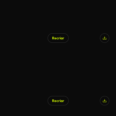
Recriar
Recriar