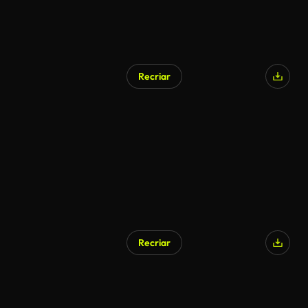
Recriar
Recriar