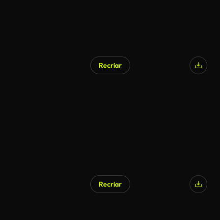
Recriar
Recriar