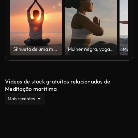
Silhueta de uma mulher bonita da ioga em uma praia. Está executando a ioga na frente do mar bonito no dia do por do sol. Pessoas, férias, saudável, viagens, estilo de vida, Leadership.Vacations - iStock
Mulher negra, yoga e relaxar na rocha pelo oceano para o bem-estar espiritual, mente e corpo na natureza. Pessoa feminina africana calma ou yogi alongamento em pose de namaste na praia pela água para o exercício zen saudável
Vídeos de stock gratuitos relacionados de
Meditação marítima
Mais recentes