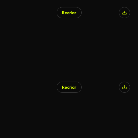
Recriar
Recriar