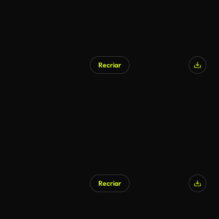
Recriar
Gerado por IA
Recriar