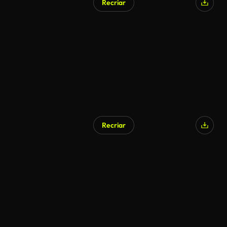
Recriar
Recriar