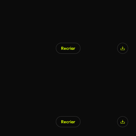
Recriar
Recriar