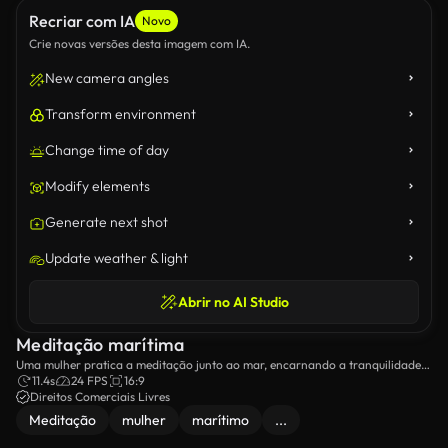
Recriar com IA
Novo
Crie novas versões desta imagem com IA.
New camera angles
Transform environment
Change time of day
Modify elements
Generate next shot
Update weather & light
Abrir no AI Studio
Meditação marítima
Uma mulher pratica a meditação junto ao mar, encarnando a tranquilidade
no meio do som das ondas.
11.4s
24 FPS
16:9
Direitos Comerciais Livres
Meditação
mulher
marítimo
...