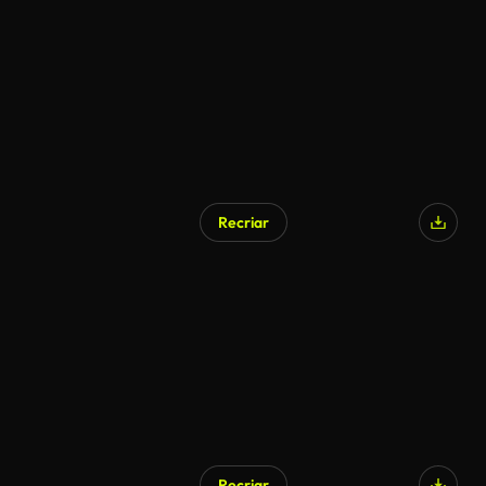
Recriar
Gerado por IA
Recriar