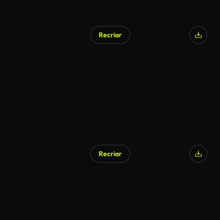
Recriar
Recriar
Gerado por IA