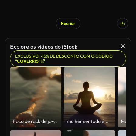
Recriar
Explore os vídeos do iStock
EXCLUSIVO: -15% DE DESCONTO COM O CÓDIGO
"COVERR15"
Foco de rack de jovem relaxada em trajes de banho flutuando no mar durante o pôr do sol
mulher sentada em posição de lótus