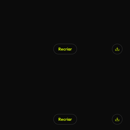
Recriar
Gerado por IA
Recriar