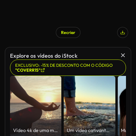
Recriar
Gerado por IA
Explore os vídeos do iStock
EXCLUSIVO: -15% DE DESCONTO COM O CÓDIGO
"COVERR15"
Vídeo 4k de uma mulher irreconhecível fazendo yoga na praia
Um vídeo cativante em câmera lenta de pés descalços andando pelo mar ao longo da praia ao pôr do sol. A água espirra graciosamente a cada passo