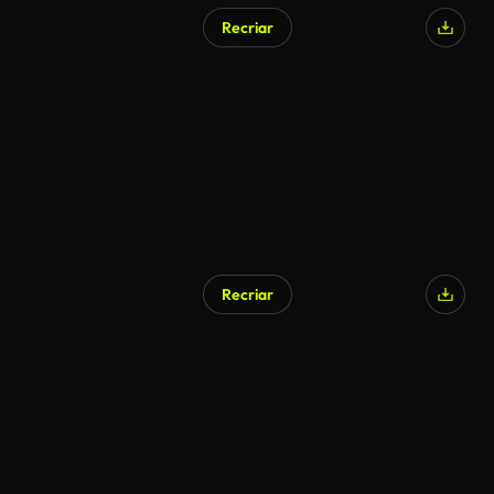
Recriar
Recriar