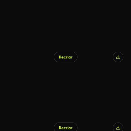
Recriar
Recriar