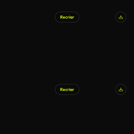
Recriar
Gerado por IA
Recriar