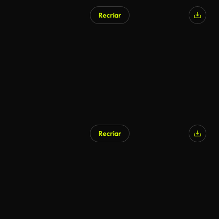
Recriar
Gerado por IA
Recriar