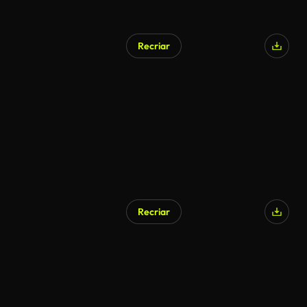
Recriar
Gerado por IA
Recriar