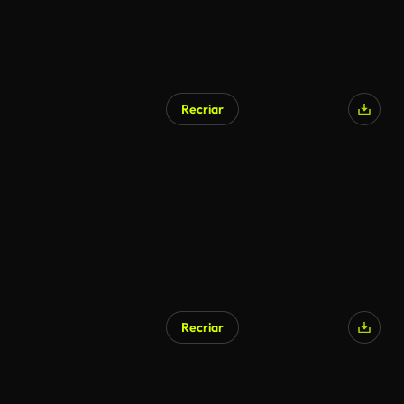
Recriar
Recriar