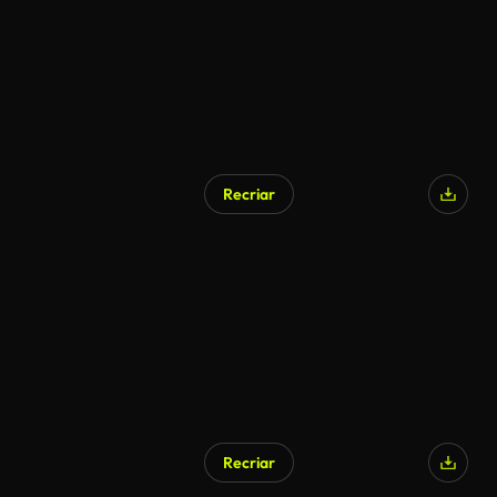
Recriar
Recriar