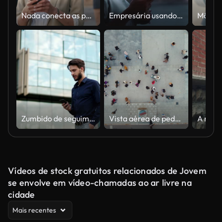
Nada conecta as pessoas a oportunidades como networking
Empresária usando telefone na cidade à noite após o trabalho
Zumbido de seguimento no tiro de mensagens de texto novas consideráveis do homem de negócios no telefone de pilha ao andar abaixo da rua da cidade no movimento lento com mão no bolso. Homem que olha para a frente e afastado pensativamente
Vista aérea de pedestres andando
Vídeos de stock gratuitos relacionados de Jovem
se envolve em vídeo-chamadas ao ar livre na
cidade
Mais recentes