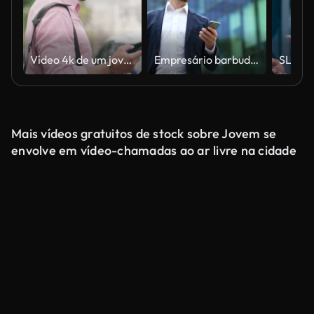
Vídeo 4k de um jovem empresário usando seu celular enquanto fazia seu caminho para o trabalho
Empresário barbudo maduro confiante de terno andando perto do negócio de vidro moderno
Mais vídeos gratuitos de stock sobre Jovem se
envolve em vídeo-chamadas ao ar livre na cidade