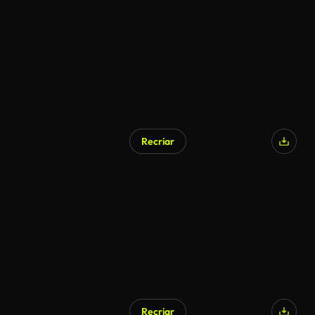
Recriar
Recriar