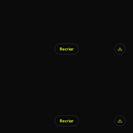
Recriar
Gerado por IA
Recriar