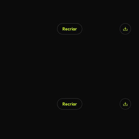
Recriar
Gerado por IA
Recriar