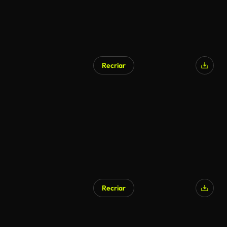
Recriar
Gerado por IA
Recriar