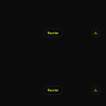
Recriar
Gerado por IA
Recriar