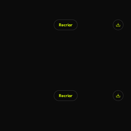
Recriar
Recriar