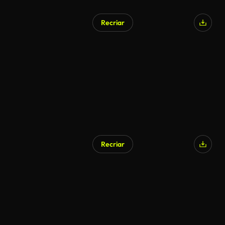
Recriar
Recriar