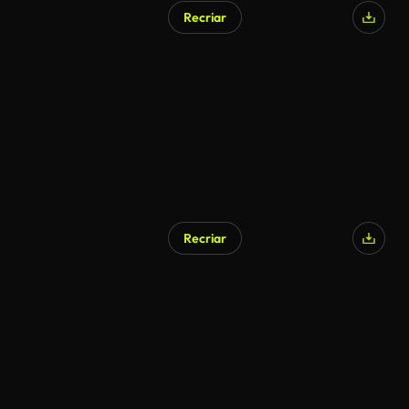
Recriar
Gerado por IA
Recriar