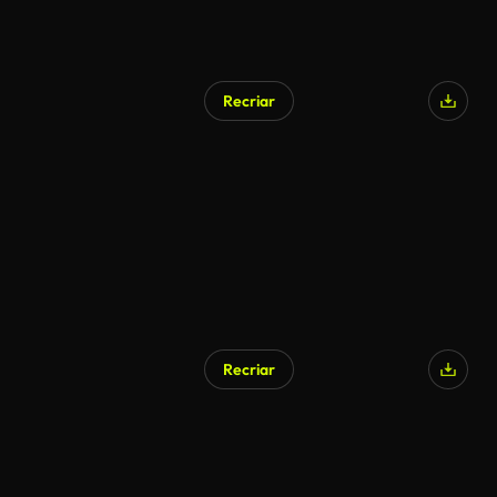
Recriar
Recriar