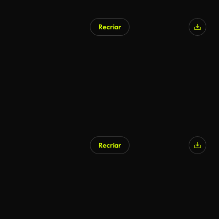
Recriar
Gerado por IA
Recriar