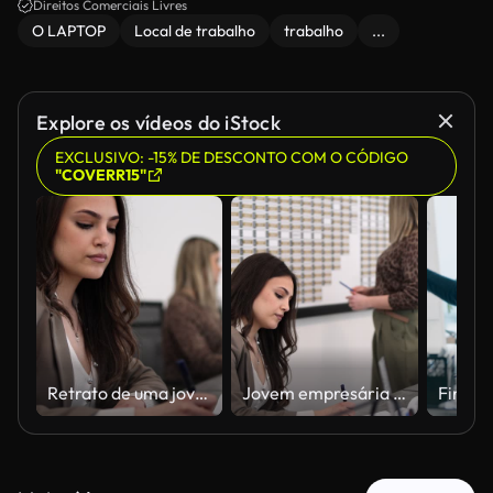
Direitos Comerciais Livres
O LAPTOP
Local de trabalho
trabalho
...
Explore os vídeos do iStock
EXCLUSIVO: -15% DE DESCONTO COM O CÓDIGO
"COVERR15"
Retrato de uma jovem corretora de imóveis bonita trabalhando no computador e fazendo anotações com uma colega ao fundo em um escritório moderno e iluminado
Jovem empresária fazendo anotações enquanto ouve colega de pé organizando o planejamento de um quadro de parede em um escritório moderno