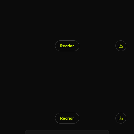
Recriar
Recriar