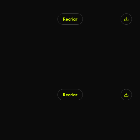
Recriar
Recriar