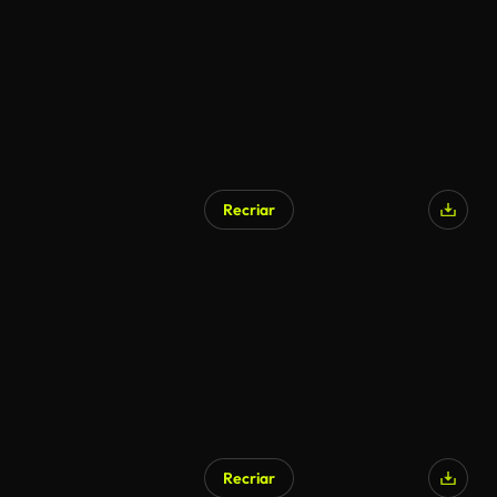
Recriar
Gerado por IA
Recriar