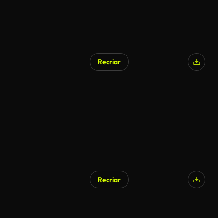
Recriar
Recriar