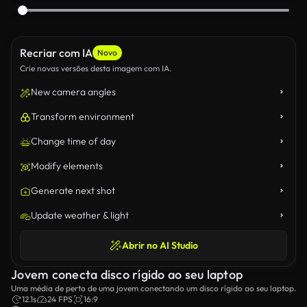
Recriar com IA
Novo
Crie novas versões desta imagem com IA.
New camera angles
Transform environment
Change time of day
Modify elements
Generate next shot
Update weather & light
Abrir no AI Studio
Jovem conecta disco rígido ao seu laptop
Uma média de perto de uma jovem conectando um disco rígido ao seu laptop.
12.1s
24 FPS
16:9