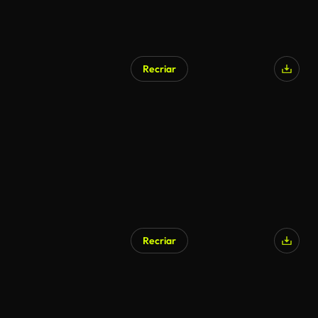
Recriar
Recriar