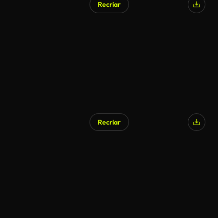
Recriar
Recriar