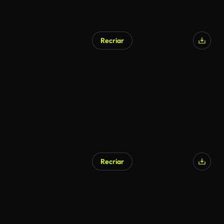
Recriar
Recriar