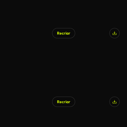
Recriar
Recriar