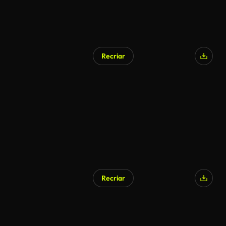
Recriar
Recriar