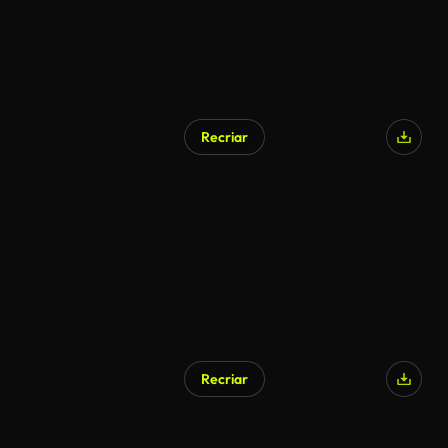
Recriar
Recriar