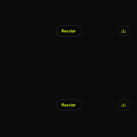
Recriar
Recriar