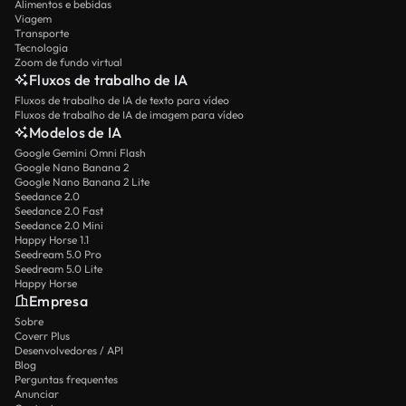
Alimentos e bebidas
Viagem
Transporte
Tecnologia
Zoom de fundo virtual
Fluxos de trabalho de IA
Fluxos de trabalho de IA de texto para vídeo
Fluxos de trabalho de IA de imagem para vídeo
Modelos de IA
Google Gemini Omni Flash
Google Nano Banana 2
Google Nano Banana 2 Lite
Seedance 2.0
Seedance 2.0 Fast
Seedance 2.0 Mini
Happy Horse 1.1
Seedream 5.0 Pro
Seedream 5.0 Lite
Happy Horse
Empresa
Sobre
Coverr Plus
Desenvolvedores / API
Blog
Perguntas frequentes
Anunciar