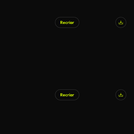
Recriar
Recriar