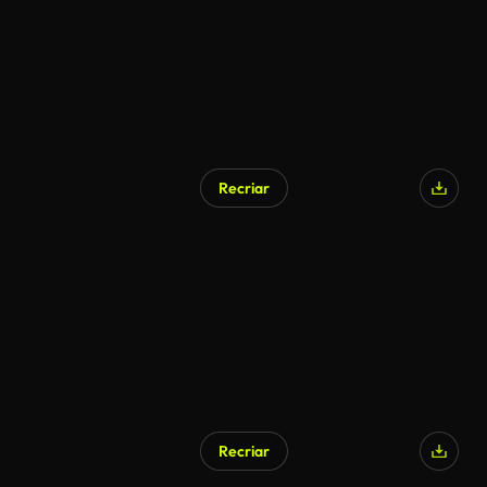
Recriar
Recriar