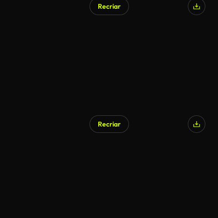
Recriar
Recriar