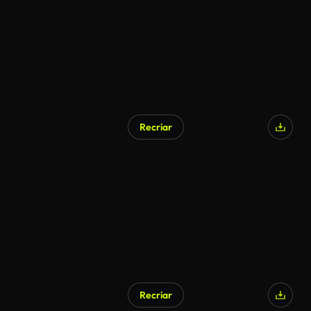
Recriar
Recriar