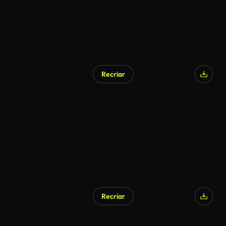
Recriar
Recriar