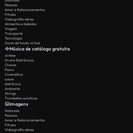
Natureza
Pessoas
Amor e Relacionamentos
Fitness
Videografia aérea
Alimentos e bebidas
Viagem
Transporte
Tecnologia
Zoom de fundo virtual
Música de catálogo gratuita
síntese
Drums Eletrônicos
Chaves
Piano
Cinemática
suave
eletrônico
Ambiente
Strings
Trombetas acústicas
Imagens
Natureza
Pessoas
Amor e Relacionamentos
Fitness
Videografia aérea