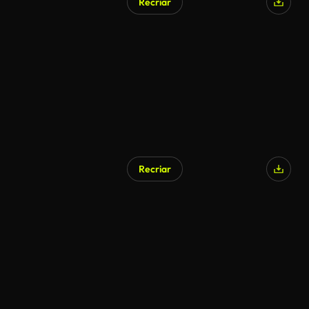
Recriar
Recriar