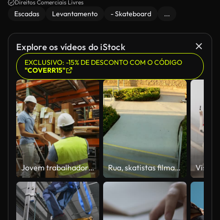
Direitos Comerciais Livres
Escadas
Levantamento
- Skateboard
...
Explore os vídeos do iStock
EXCLUSIVO: -15% DE DESCONTO COM O CÓDIGO
"COVERR15"
Jovem trabalhador de armazém de distribuição masculina dá caixa para colega de trabalho
Rua, skatistas filmado com tom