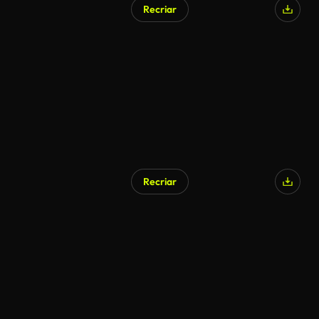
Recriar
Recriar
Gerado por IA