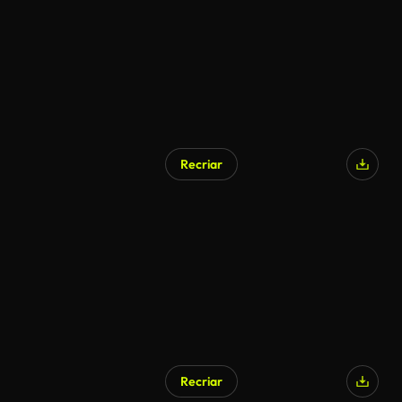
Recriar
Recriar