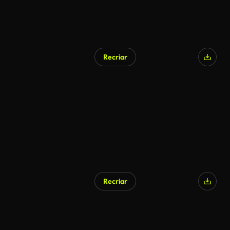
Recriar
Recriar