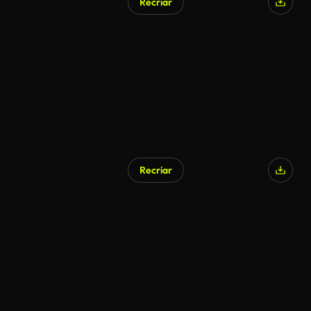
Recriar
Recriar