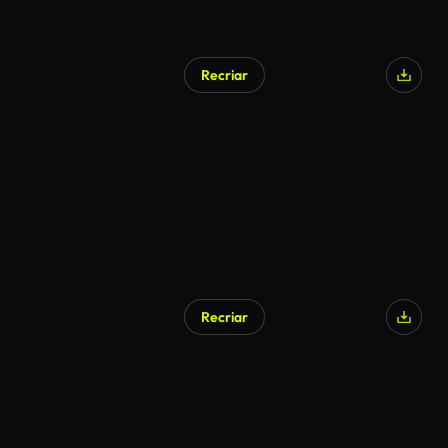
Recriar
Recriar