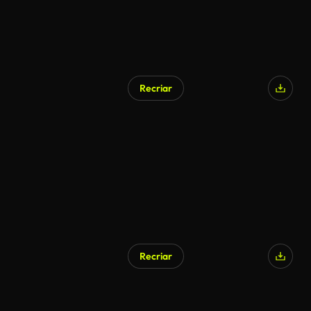
Recriar
Recriar