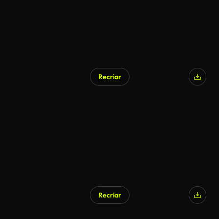
Recriar
Recriar