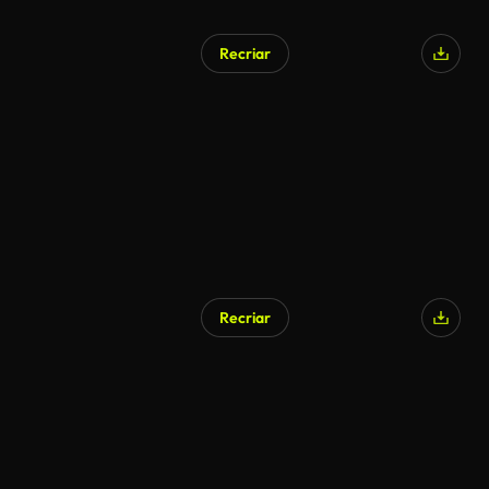
Recriar
Recriar