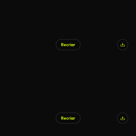
Recriar
Recriar