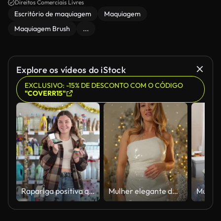
Direitos Comerciais Livres
Escritório de maquiagem
Maquiagem
Maquiagem Brush
...
Explore os vídeos do iStock
EXCLUSIVO: -15% DE DESCONTO COM O CÓDIGO
"COVERR15"
Rapariga positiva que escolhe cosméticos diferentes no grande armazém com decoração do ano novo
Mulher elegante de vestido branco perto da árvore de Natal. Retrato conceitual de feriado.