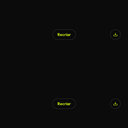
Recriar
Recriar