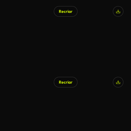
Recriar
Recriar