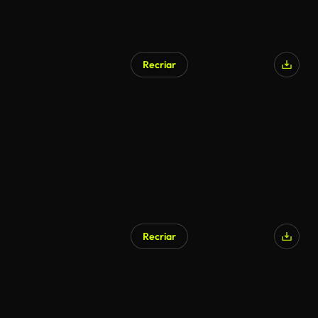
Recriar
Recriar