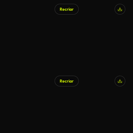
Recriar
Gerado por IA
Recriar