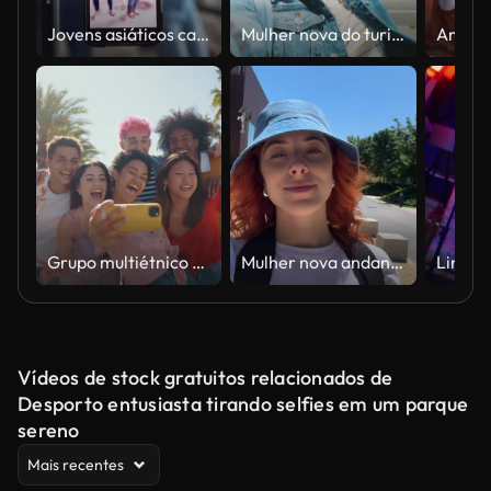
Jovens asiáticos casais de lésbicas influenciadoras se divertindo dançando música da moda juntos ao vivo tela on-line IG carretel tiktok na sala de estar em casa. Dançando e cantando em uma sala aconchegante.
Mulher nova do turista em Barcelona.
Grupo multiétnico de amigos felizes novos que saem na cidade.
Mulher nova andando na rua pov. Vídeo vertical
Vídeos de stock gratuitos relacionados de
Desporto entusiasta tirando selfies em um parque
sereno
Mais recentes