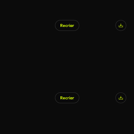
Recriar
Recriar