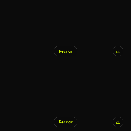
Recriar
Gerado por IA
Recriar