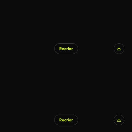
Recriar
Recriar