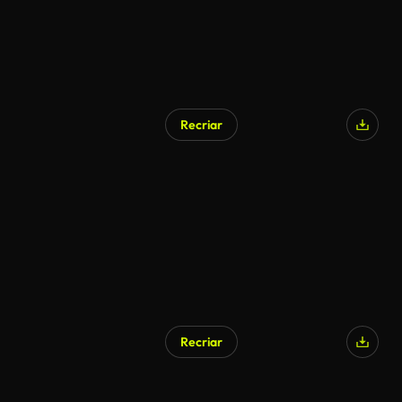
Recriar
Gerado por IA
Recriar