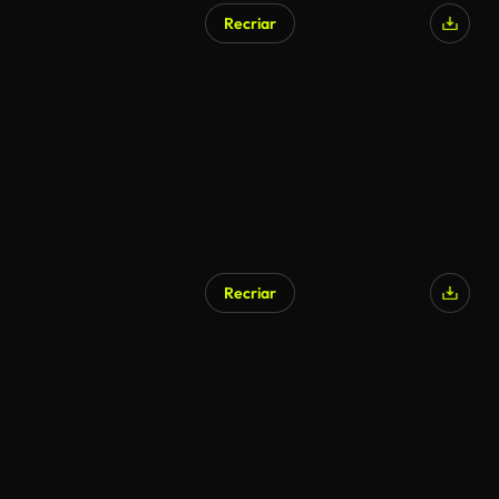
Recriar
Gerado por IA
Recriar