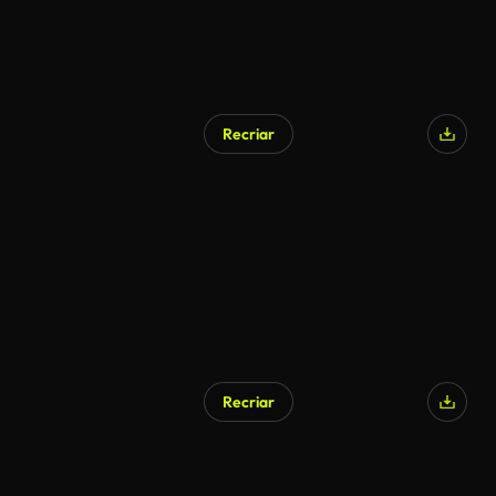
Recriar
Recriar