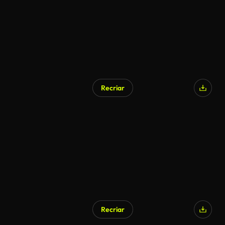
Recriar
Recriar