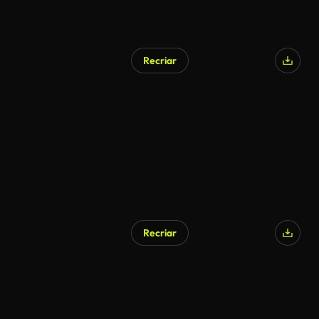
Recriar
Recriar