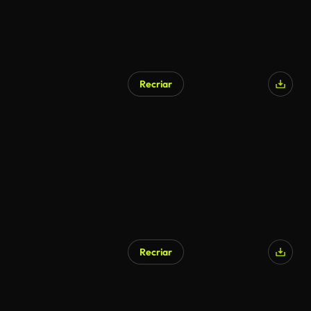
Recriar
Recriar