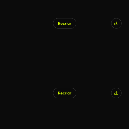
Recriar
Recriar