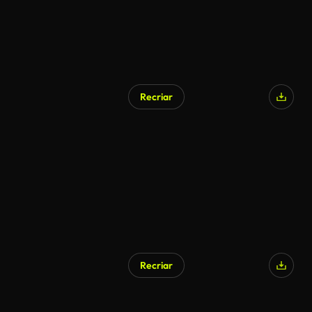
Recriar
Recriar