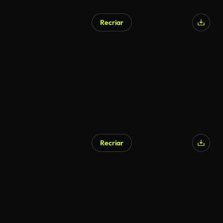
Recriar
Recriar