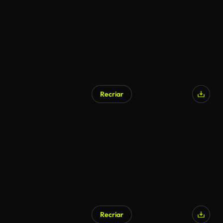
Recriar
Recriar