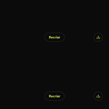
Recriar
Recriar