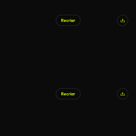
Recriar
Recriar