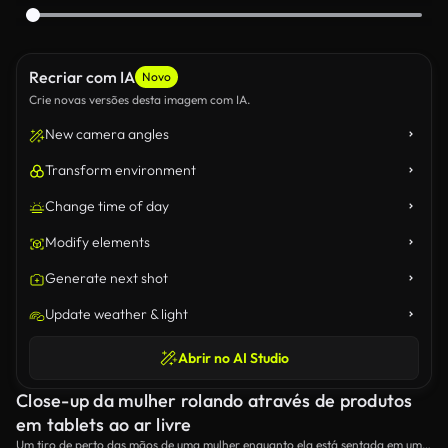
Recriar com IA
Novo
Crie novas versões desta imagem com IA.
New camera angles
Transform environment
Change time of day
Modify elements
Generate next shot
Update weather & light
Abrir no AI Studio
Close-up da mulher rolando através de produtos
em tablets ao ar livre
Um tiro de perto das mãos de uma mulher enquanto ela está sentada em uma