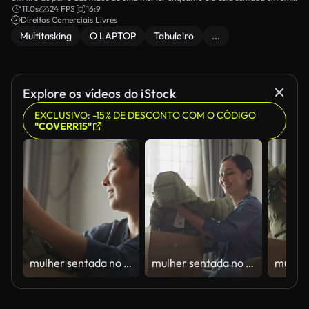
mesa de madeira lá fora, navegando em seu tablet.
11.0s
24 FPS
16:9
Direitos Comerciais Livres
Multitasking
O LAPTOP
Tabuleiro
...
Explore os vídeos do iStock
EXCLUSIVO: -15% DE DESCONTO COM O CÓDIGO
"COVERR15"
mulher sentada no sofá em casa abrindo uma caixa de assinatura que acabara de receber com produtos
mulher sentada no sofá em casa abrindo uma caixa de assinatura que acabara de receber com produtos