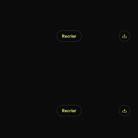
Recriar
Recriar