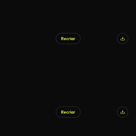
Recriar
Recriar