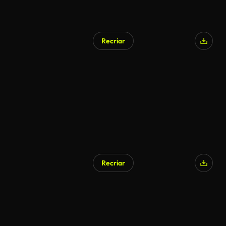
Recriar
Recriar