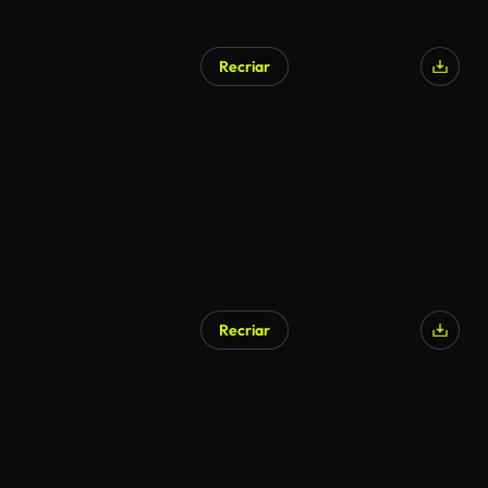
Recriar
Recriar