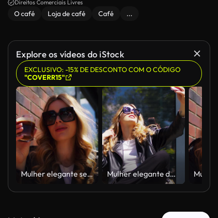
Direitos Comerciais Livres
O café
Loja de café
Café
...
Explore os vídeos do iStock
EXCLUSIVO: -15% DE DESCONTO COM O CÓDIGO
"COVERR15"
Mulher elegante sentada ao lado de uma mesa de café ao ar livre, perto de uma parede de tijolos, tomando um copo de café quente
Mulher elegante de óculos escuros sentada ao lado de uma mesa de café ao ar livre, perto de uma janela, tirando selfies com o celular