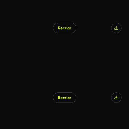
Recriar
Recriar