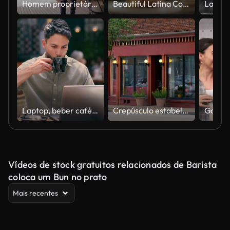
Homem proprietário abrindo a porta de sua cafeteria
Beautiful Latina Coffee Shop Owner está trabalhando em laptop computador e verificando inventário em um Café Aconchegante. Gerente de restaurante navegando na Internet e conversando com amigos. Conceito de Realidade Aumentada VFX.
Laptop, beber café e homem no café para digitar e-mail, blog on-line ou trabalho remoto. Computador, restaurante freelance e redator sério escrevendo artigo, lendo ou pesquisando na internet na loja
Crepúsculo estabelecendo tiro da frente da loja da cidade pequena
Vídeos de stock gratuitos relacionados de Barista
coloca um Bun no prato
Mais recentes