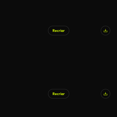
Recriar
Recriar