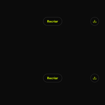
Recriar
Recriar