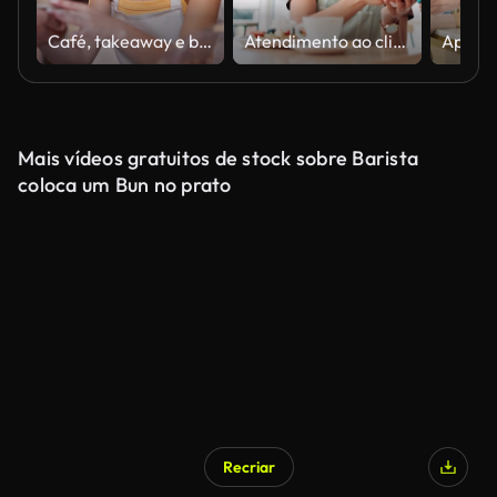
Café, takeaway e barista dando ordem em café com serviço feliz, hospitalidade e mulher em pequenos negócios. Varejo, padaria e servidor pela manhã com venda de café expresso, café com leite ou chá verde no cardápio
Atendimento ao cliente, café e pagamento por telefone para waffles, comida e café da manhã com máquina POS e mãos de garçom. Jovem mulher africana com toque móvel ou transação digital em pequena empresa ou cafeteria
Mais vídeos gratuitos de stock sobre Barista
coloca um Bun no prato
Recriar