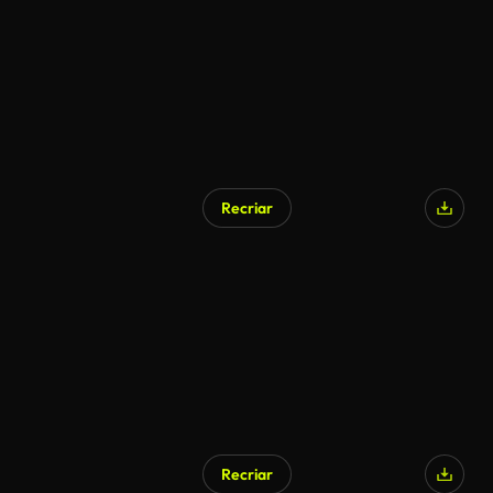
Recriar
Gerado por IA
Recriar