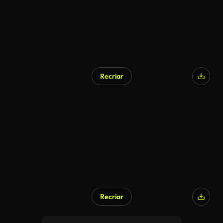
Recriar
Recriar