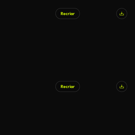
Recriar
Recriar