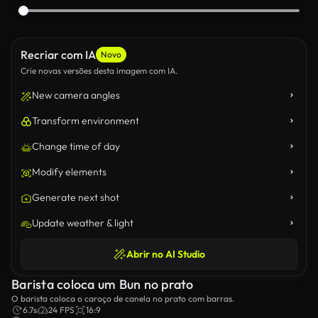
Recriar com IA
Novo
Crie novas versões desta imagem com IA.
New camera angles
Transform environment
Change time of day
Modify elements
Generate next shot
Update weather & light
Abrir no AI Studio
Barista coloca um Bun no prato
O barista coloca o caroço de canela no prato com barras.
6.7s
24 FPS
16:9