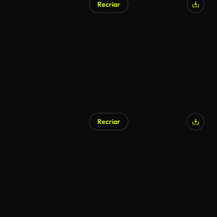
Recriar
Recriar