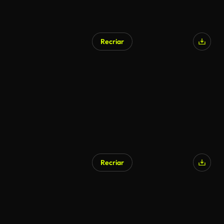
Recriar
Recriar
Gerado por IA