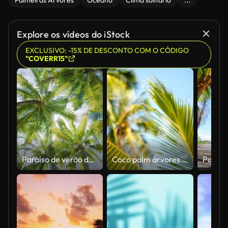
Palmeiras Árvores
Oceano
Clima solitário
...
Explore os vídeos do iStock
EXCLUSIVO: -15% DE DESCONTO COM O CÓDIGO
"COVERR15"
Paraíso de verão da Ilha da Palmeira Tropical. A folha de coco sombras nuvens do céu.
Coco palm árvores coroas contra o céu azul ensolarado em perspectiva do chão.