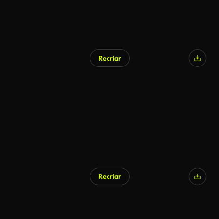
Recriar
Recriar
Gerado por IA