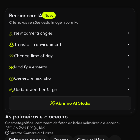
Recriar com IA
Novo
Crie novas versões desta imagem com IA.
New camera angles
Transform environment
Change time of day
Modify elements
Generate next shot
Update weather & light
Abrir no AI Studio
As palmeiras e o oceano
Cinematográfico, com zoom de fotos de belas palmeiras e o oceano.
11.8s
24 FPS
16:9
Direitos Comerciais Livres