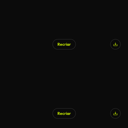
Recriar
Gerado por IA
Recriar