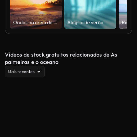
Ondas na areia de uma linda praia tropical selvagem
Alegria de verão
Palmei
Vídeos de stock gratuitos relacionados de As
palmeiras e o oceano
Mais recentes