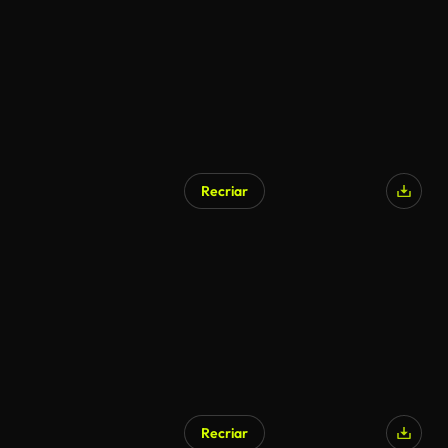
Recriar
Recriar