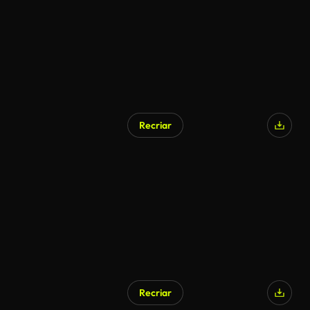
Recriar
Recriar