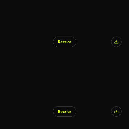
Recriar
Gerado por IA
Recriar