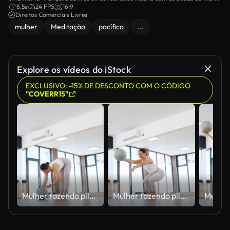
por trás dela.
8.5s
24 FPS
16:9
Direitos Comerciais Livres
mulher
Meditação
pacífica
...
Explore os vídeos do iStock
EXCLUSIVO: -15% DE DESCONTO COM O CÓDIGO
"COVERR15"
Mulher fazendo pilates alongando com bola em um estúdio iluminado.
Mulher fazendo pilates alongando com bola em um estúdio iluminado.