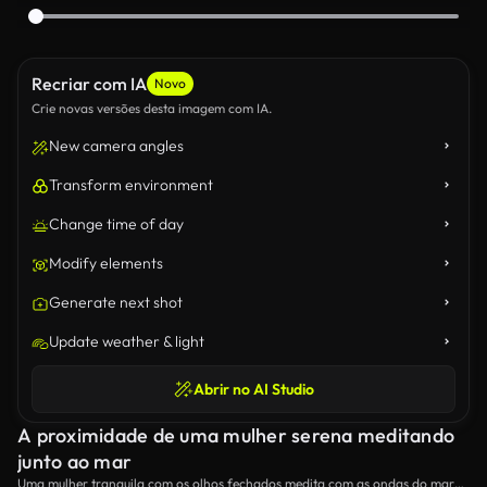
Recriar com IA
Novo
Crie novas versões desta imagem com IA.
New camera angles
Transform environment
Change time of day
Modify elements
Generate next shot
Update weather & light
Abrir no AI Studio
A proximidade de uma mulher serena meditando
junto ao mar
Uma mulher tranquila com os olhos fechados medita com as ondas do mar