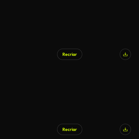
Recriar
Gerado por IA
Recriar