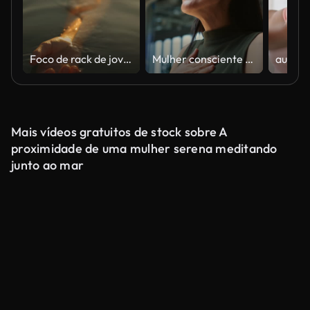
Foco de rack de jovem relaxada em trajes de banho flutuando no mar durante o pôr do sol
Mulher consciente praticando calmamente exercícios de respiração profunda durante uma curta pausa em seu horário de trabalho, abraçando o bem-estar e o alívio do estresse em um local de trabalho moderno
Mais vídeos gratuitos de stock sobre A
proximidade de uma mulher serena meditando
junto ao mar