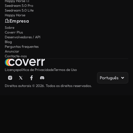
Happy Horse 1.1
Seedream 5.0 Pro
Seedream 5.0 Lite
Happy Horse
Empresa
Sobre
Coverr Plus
Desenvolvedores / API
Blog
Perguntas frequentes
Anunciar
Contacte-nos
Licença
política de Privacidade
Termos de Uso
Português
Direitos autorais © 2026. Todos os direitos reservados.