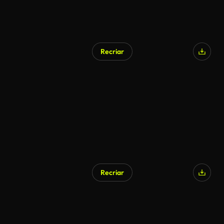
Recriar
Recriar