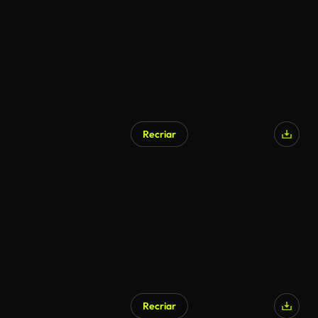
Recriar
Recriar