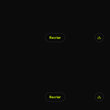
Recriar
Recriar