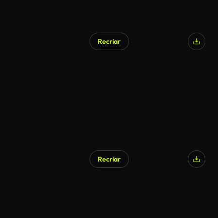
Recriar
Recriar