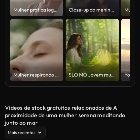
Mulher pratica ioga na praia
Close-up da menina asiática sentindo-se relaxada e revigorada De pé e fechando os olhos na floresta.
Mulher respirando ar fresco ao ar livre
SLO MO Jovem mulher meditando em uma floresta verde enevoada
Vídeos de stock gratuitos relacionados de A
proximidade de uma mulher serena meditando
junto ao mar
Mais recentes