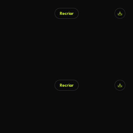
Recriar
Gerado por IA
Recriar