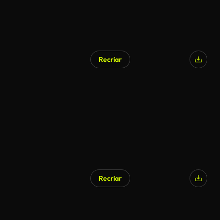
Recriar
Recriar