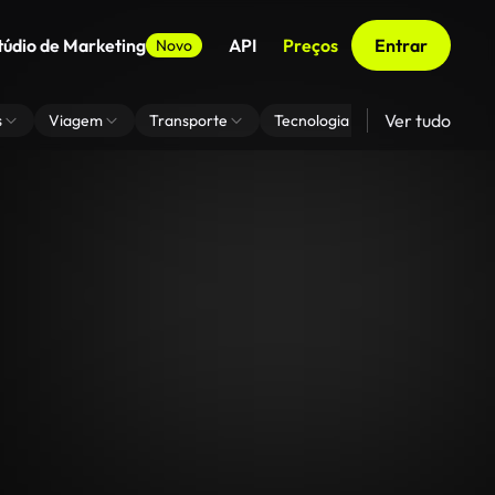
túdio de Marketing
API
Preços
Entrar
Novo
Ver tudo
s
Viagem
Transporte
Tecnologia
Zoom De Fundo