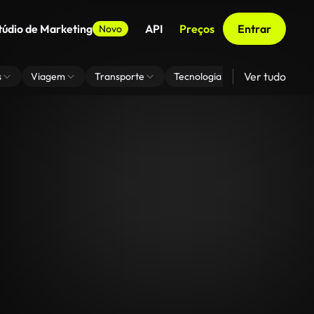
túdio de Marketing
API
Preços
Entrar
Novo
Ver tudo
s
Viagem
Transporte
Tecnologia
Zoom De Fundo