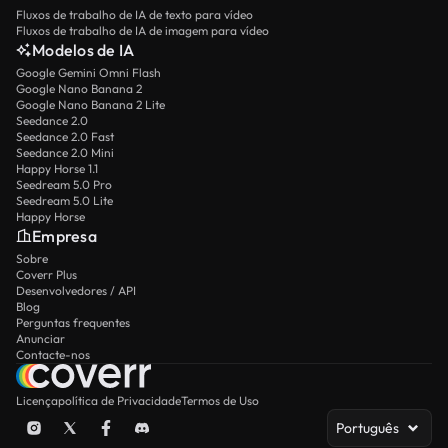
Fluxos de trabalho de IA de texto para vídeo
Fluxos de trabalho de IA de imagem para vídeo
Modelos de IA
Google Gemini Omni Flash
Google Nano Banana 2
Google Nano Banana 2 Lite
Seedance 2.0
Seedance 2.0 Fast
Seedance 2.0 Mini
Happy Horse 1.1
Seedream 5.0 Pro
Seedream 5.0 Lite
Happy Horse
Empresa
Sobre
Coverr Plus
Desenvolvedores / API
Blog
Perguntas frequentes
Anunciar
Contacte-nos
Licença
política de Privacidade
Termos de Uso
Português