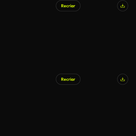
Recriar
Recriar