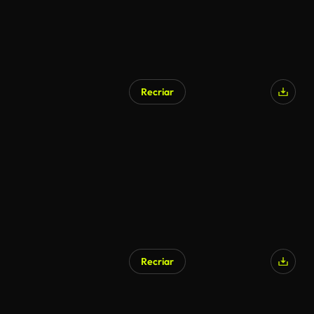
Recriar
Recriar