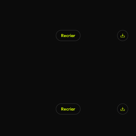
Recriar
Recriar