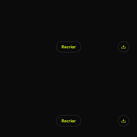
Recriar
Recriar