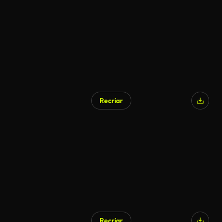
Recriar
Recriar