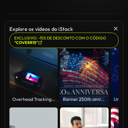
Explore os vídeos do iStock
EXCLUSIVO: -15% DE DESCONTO COM O CÓDIGO
"COVERR15"
Overhead Tracking Drone Shot of a Police Car Driving on a City Street with Lights On at Night
Banner 250th anniversary of the USA. 250 years of independence. 4th of july 2026 usa independence day, video greeting card. US flag fireworks on blue sky background. Fourth of july. 4k seamless loop