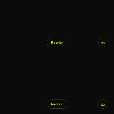
Recriar
Recriar