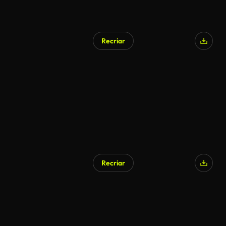
Recriar
Recriar