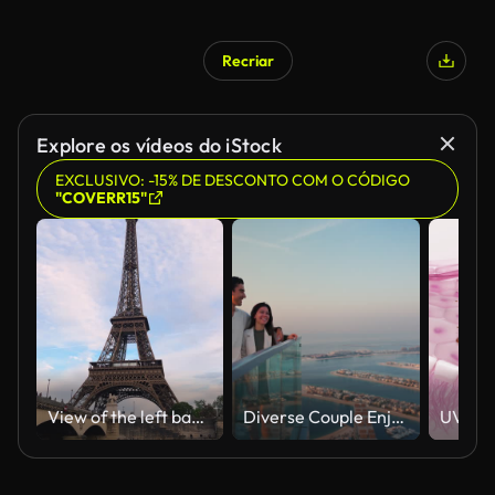
Recriar
Explore os vídeos do iStock
EXCLUSIVO: -15% DE DESCONTO COM O CÓDIGO
"COVERR15"
View of the left bank of the Seine River, the Eiffel Tower, boats sailing on the river, the Quai Jacques-Chirac embankment and Pont d'Iena, Jena Bridge spanning the River Seine of Paris, France.
Diverse Couple Enjoying Sunset Views from High Rise Sky Deck Overlooking Palm Jumeirah