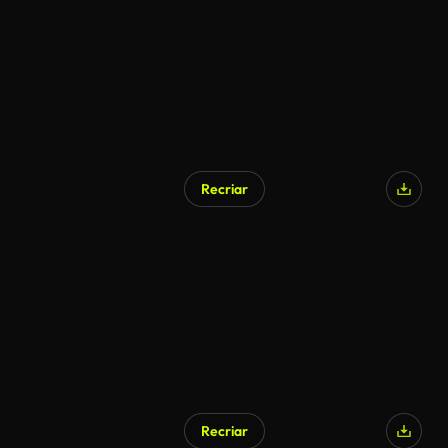
Recriar
Recriar