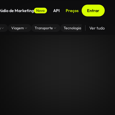
túdio de Marketing
API
Preços
Entrar
Novo
Ver tudo
s
Viagem
Transporte
Tecnologia
Zoom De Fundo