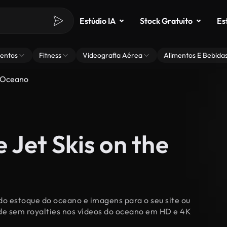
Estúdio IA
Stock Gratuito
Es
entos
Fitness
Videografia Aérea
Alimentos E Bebida
o Oceano
 Jet Skis on the
 do estoque do oceano e imagens para o seu site ou
ade sem royalties nos vídeos do oceano em HD e 4K