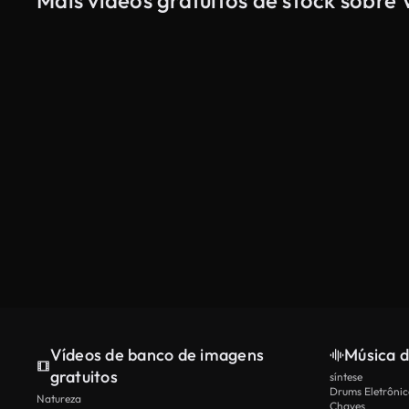
Mais vídeos gratuitos de stock sobre 
Vídeos de banco de imagens
Música d
gratuitos
síntese
Drums Eletrônic
Natureza
Chaves