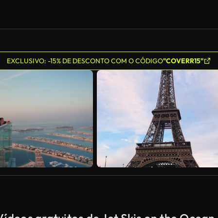
EXCLUSIVO: -15% DE DESCONTO COM O CÓDIGO
"COVERR15"