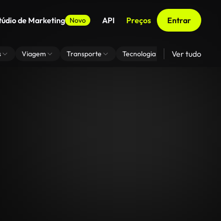
túdio de Marketing
API
Preços
Entrar
Novo
Ver tudo
s
Viagem
Transporte
Tecnologia
Zoom De Fundo