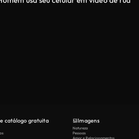
 Homem usa seu celular em vídeo de rua
e catálogo gratuita
Imagens
Natureza
os
Pessoas
Amor e Relacionamentos