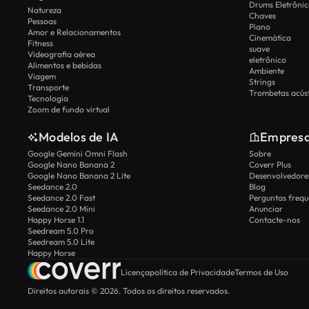
Drums Eletrônic
Natureza
Chaves
Pessoas
Piano
Amor e Relacionamentos
Cinemática
Fitness
suave
Videografia aérea
eletrônico
Alimentos e bebidas
Ambiente
Viagem
Strings
Transporte
Trombetas acúst
Tecnologia
Zoom de fundo virtual
Modelos de IA
Empres
Google Gemini Omni Flash
Sobre
Google Nano Banana 2
Coverr Plus
Google Nano Banana 2 Lite
Desenvolvedores
Seedance 2.0
Blog
Seedance 2.0 Fast
Perguntas frequ
Seedance 2.0 Mini
Anunciar
Happy Horse 1.1
Contacte-nos
Seedream 5.0 Pro
Seedream 5.0 Lite
Happy Horse
Licença
política de Privacidade
Termos de Uso
Direitos autorais © 2026. Todos os direitos reservados.