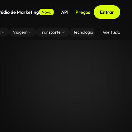
túdio de Marketing
API
Preços
Entrar
Novo
Ver tudo
s
Viagem
Transporte
Tecnologia
Zoom De Fundo