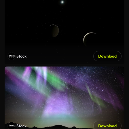
iStock
Download
iStock
Download