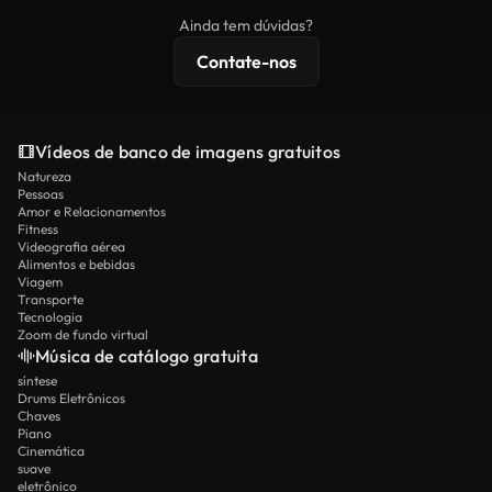
imagens exclusivas, resolução 4K e proteções de
Ainda tem dúvidas?
licenciamento estendidas.
Contate-nos
Vídeos de banco de imagens gratuitos
Natureza
Pessoas
Amor e Relacionamentos
Fitness
Videografia aérea
Alimentos e bebidas
Viagem
Transporte
Tecnologia
Zoom de fundo virtual
Música de catálogo gratuita
síntese
Drums Eletrônicos
Chaves
Piano
Cinemática
suave
eletrônico