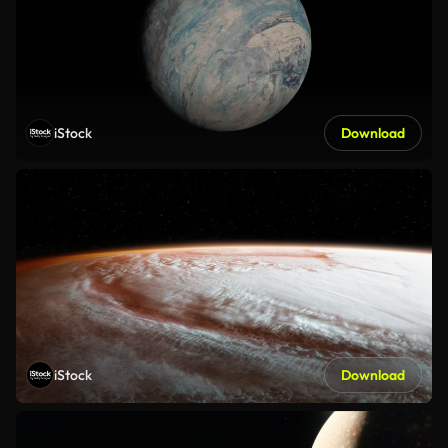
iStock
Download
iStock
Download