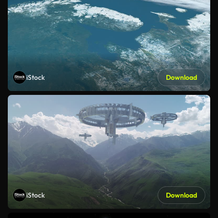
iStock
Download
iStock
Download