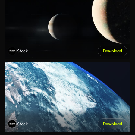
iStock
Download
iStock
Download