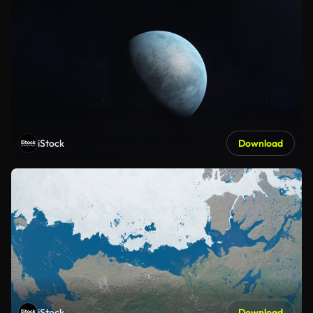
iStock
Download
iStock
Download