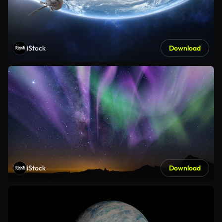
iStock
Download
iStock
Download