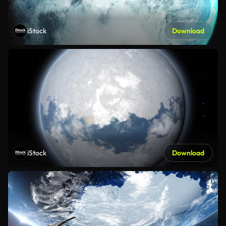
iStock
Download
iStock
Download