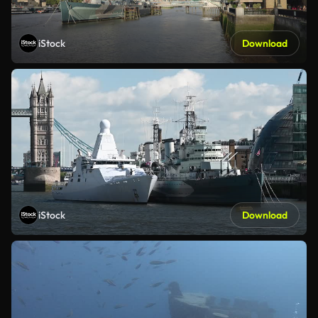
iStock
Download
iStock
Download