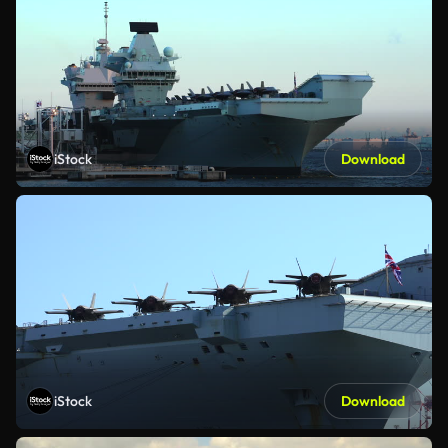
iStock
Download
iStock
Download