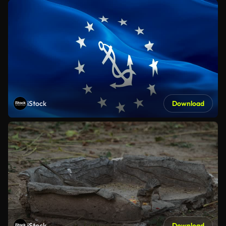
iStock
Download
iStock
Download