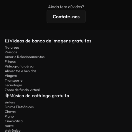
imagens exclusivas, resolução 4K e proteções de
Ainda tem dúvidas?
licenciamento estendidas.
Contate-nos
Vídeos de banco de imagens gratuitos
Natureza
Pessoas
Amor e Relacionamentos
Fitness
Videografia aérea
Alimentos e bebidas
Viagem
Transporte
Tecnologia
Zoom de fundo virtual
Música de catálogo gratuita
síntese
Drums Eletrônicos
Chaves
Piano
Cinemática
suave
eletrônico