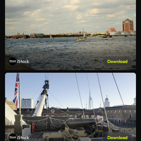
iStock
Download
iStock
Download