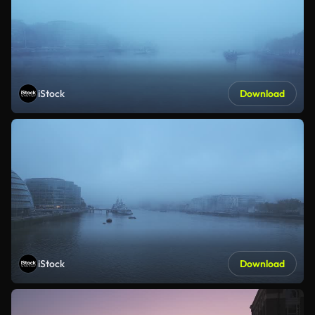
iStock
Download
iStock
Download