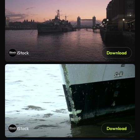
iStock
Download
iStock
Download