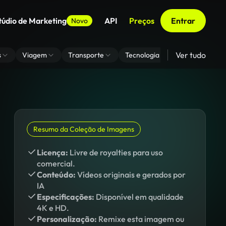
túdio de Marketing
API
Preços
Entrar
Novo
Ver tudo
s
Viagem
Transporte
Tecnologia
Zoom De Fundo
Resumo da Coleção de Imagens
Licença:
Livre de royalties para uso
comercial.
Conteúdo:
Vídeos originais e gerados por
IA
Especificações:
Disponível em qualidade
4K e HD.
Personalização:
Remixe esta imagem ou