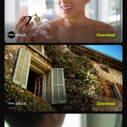
iStock
Download
iStock
Download