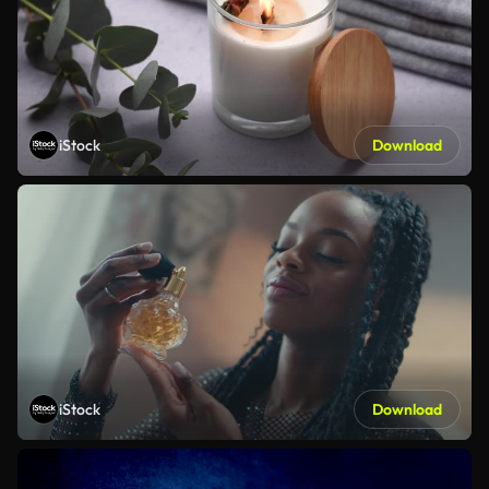
iStock
Download
iStock
Download