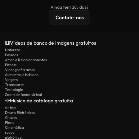
imagens exclusivas, resolução 4K e proteções de
Ainda tem dúvidas?
licenciamento estendidas.
Contate-nos
Vídeos de banco de imagens gratuitos
Natureza
Pessoas
Amor e Relacionamentos
Fitness
Videografia aérea
Alimentos e bebidas
Viagem
Transporte
Tecnologia
Zoom de fundo virtual
Música de catálogo gratuita
síntese
Drums Eletrônicos
Chaves
Piano
Cinemática
suave
eletrônico