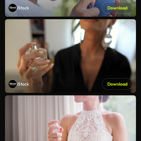
iStock
Download
iStock
Download