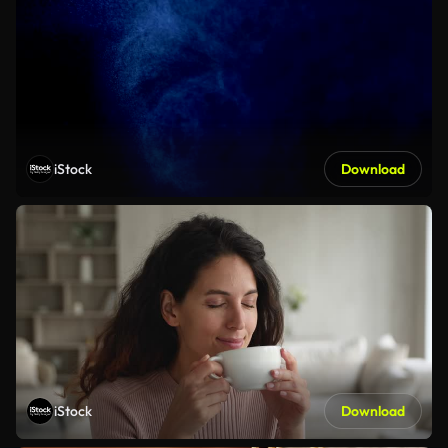
iStock
Download
iStock
Download