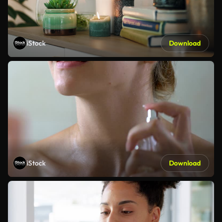
iStock
Download
iStock
Download