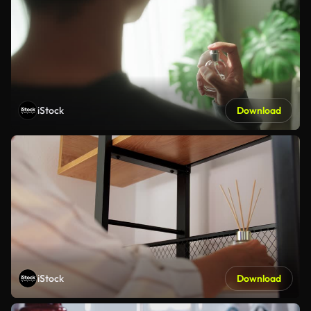
iStock
Download
iStock
Download