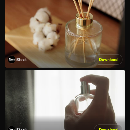
iStock
Download
iStock
Download