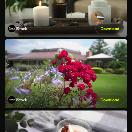
iStock
Download
iStock
Download