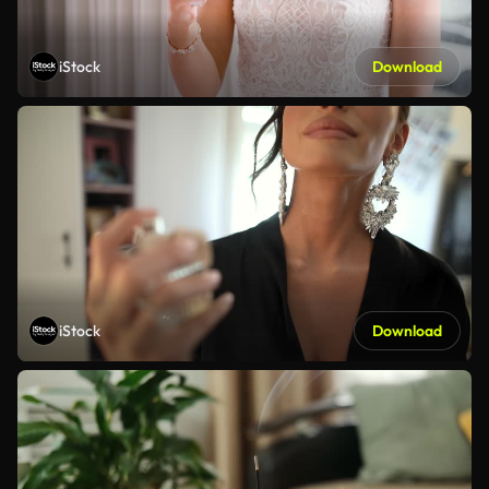
iStock
Download
iStock
Download