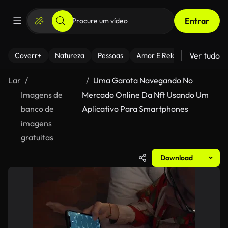
Entrar
Ver tudo
Coverr+
Natureza
Pessoas
Amor E Relacionamentos
Lar
Uma Garota Navegando No
Imagens de
Mercado Online Da Nft Usando Um
banco de
Aplicativo Para Smartphones
imagens
gratuitas
Download