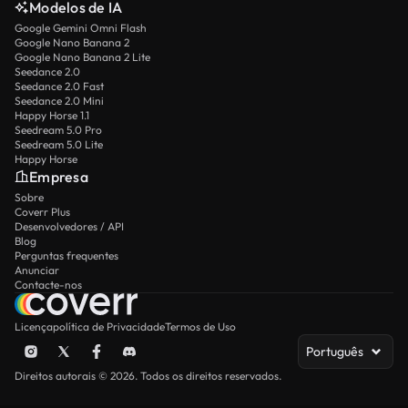
Modelos de IA
Google Gemini Omni Flash
Google Nano Banana 2
Google Nano Banana 2 Lite
Seedance 2.0
Seedance 2.0 Fast
Seedance 2.0 Mini
Happy Horse 1.1
Seedream 5.0 Pro
Seedream 5.0 Lite
Happy Horse
Empresa
Sobre
Coverr Plus
Desenvolvedores / API
Blog
Perguntas frequentes
Anunciar
Contacte-nos
Licença
política de Privacidade
Termos de Uso
Português
Direitos autorais © 2026. Todos os direitos reservados.