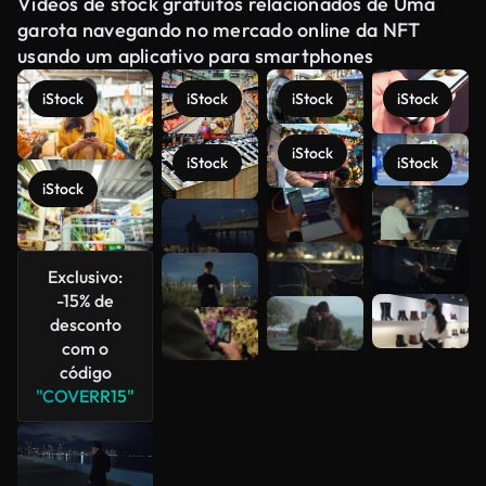
Vídeos de stock gratuitos relacionados de Uma
garota navegando no mercado online da NFT
usando um aplicativo para smartphones
iStock
iStock
iStock
iStock
iStock
iStock
iStock
iStock
Veja mais
Exclusivo:
-15% de
desconto
com o
código
"COVERR15"