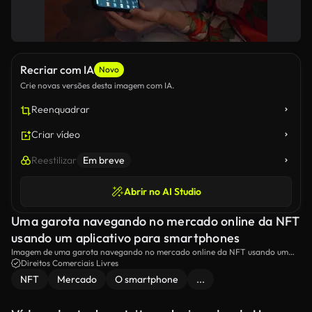
Recriar com IA
Novo
Crie novas versões desta imagem com IA.
Reenquadrar
Criar vídeo
Reestilizar
Em breve
Abrir no AI Studio
Uma garota navegando no mercado online da NFT
usando um aplicativo para smartphones
Imagem de uma garota navegando no mercado online da NFT usando um
aplicativo de smartphone.
Direitos Comerciais Livres
NFT
Mercado
O smartphone
...