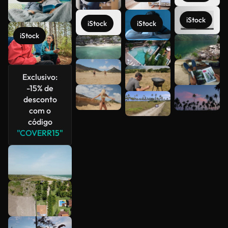
iStock
iStock
iStock
iStock
Veja mais
Exclusivo:
-15% de
desconto
com o
código
"COVERR15"