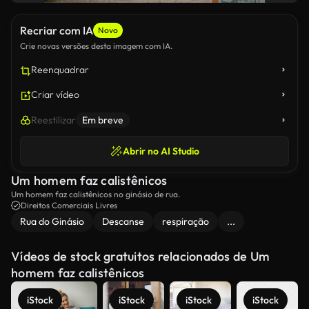
Recriar com IA
Novo
Crie novas versões desta imagem com IA.
Reenquadrar
Criar vídeo
Reestilizar
Em breve
Abrir no AI Studio
Um homem faz calistênicos
Um homem faz calistênicos no ginásio de rua.
Direitos Comerciais Livres
Rua do Ginásio
Descanse
respiração
...
Vídeos de stock gratuitos relacionados de Um
homem faz calistênicos
iStock
iStock
iStock
iStock