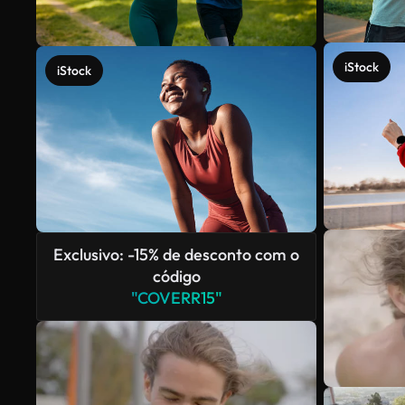
iStock
iStock
Exclusivo: -15% de desconto com o
código
"COVERR15"