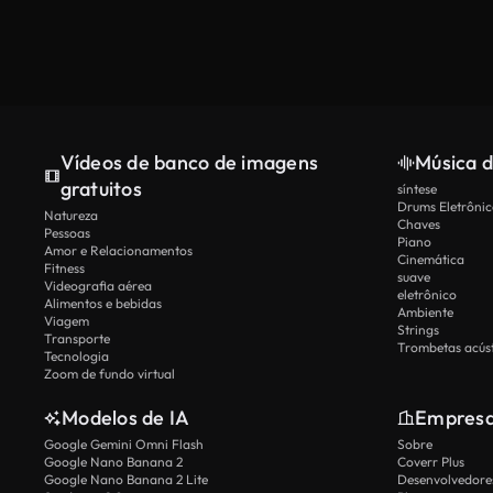
Vídeos de banco de imagens
Música d
gratuitos
síntese
Drums Eletrônic
Natureza
Chaves
Pessoas
Piano
Amor e Relacionamentos
Cinemática
Fitness
suave
Videografia aérea
eletrônico
Alimentos e bebidas
Ambiente
Viagem
Strings
Transporte
Trombetas acúst
Tecnologia
Zoom de fundo virtual
Modelos de IA
Empres
Google Gemini Omni Flash
Sobre
Google Nano Banana 2
Coverr Plus
Google Nano Banana 2 Lite
Desenvolvedores