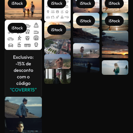
iStock
iStock
iStock
iStock
iStock
iStock
iStock
iStock
Veja mais
Exclusivo:
-15% de
desconto
com o
código
"COVERR15"