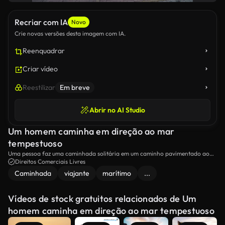
Recriar com IA
Novo
Crie novas versões desta imagem com IA.
Reenquadrar
Criar vídeo
Reestilizar
Em breve
Abrir no AI Studio
Um homem caminha em direção ao mar
tempestuoso
Uma pessoa faz uma caminhada solitária em um caminho pavimentado ao
lado do mar em um dia de tempestade.
Direitos Comerciais Livres
Caminhada
viajante
marítimo
...
Vídeos de stock gratuitos relacionados de Um
homem caminha em direção ao mar tempestuoso