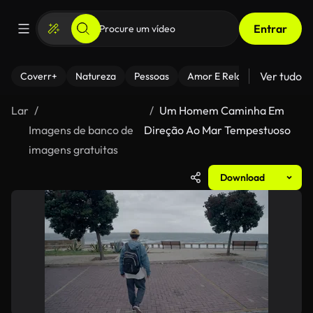
Entrar
Ver tudo
Coverr+
Natureza
Pessoas
Amor E Relacionamentos
Lar
Um Homem Caminha Em
Imagens de banco de
Direção Ao Mar Tempestuoso
imagens gratuitas
Download