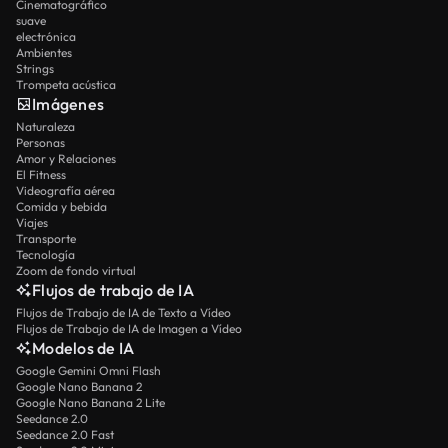
Cinematográfico
suave
electrónica
Ambientes
Strings
Trompeta acústica
Imágenes
Naturaleza
Personas
Amor y Relaciones
El Fitness
Videografía aérea
Comida y bebida
Viajes
Transporte
Tecnología
Zoom de fondo virtual
Flujos de trabajo de IA
Flujos de Trabajo de IA de Texto a Vídeo
Flujos de Trabajo de IA de Imagen a Vídeo
Modelos de IA
Google Gemini Omni Flash
Google Nano Banana 2
Google Nano Banana 2 Lite
Seedance 2.0
Seedance 2.0 Fast