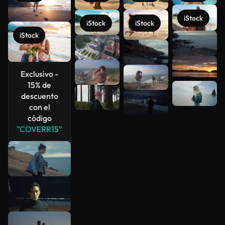
iStock
iStock
iStock
iStock
Ver más
Exclusivo -
15% de
descuento
con el
código
"COVERR15"