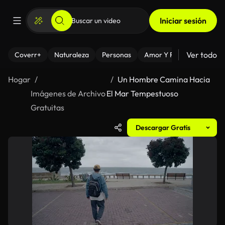
Iniciar sesión
Ver todo
Coverr+
Naturaleza
Personas
Amor Y Relaciones
El
Hogar
Un Hombre Camina Hacia
Imágenes de Archivo
El Mar Tempestuoso
Gratuitas
Descargar Gratis