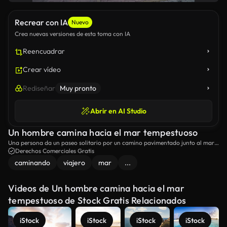
Recrear con IA
Nuevo
Crea nuevas versiones de esta toma con IA
Reencuadrar
Crear vídeo
Rediseñar
Muy pronto
Abrir en AI Studio
Un hombre camina hacia el mar tempestuoso
Una persona da un paseo solitario por un camino pavimentado junto al mar
en un día tormentoso.
Derechos Comerciales Gratis
caminando
viajero
mar
...
Videos de Un hombre camina hacia el mar
tempestuoso de Stock Gratis Relacionados
iStock
iStock
iStock
iStock