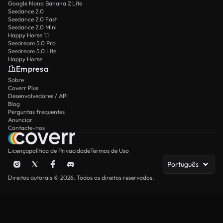
Google Nano Banana 2 Lite
Seedance 2.0
Seedance 2.0 Fast
Seedance 2.0 Mini
Happy Horse 1.1
Seedream 5.0 Pro
Seedream 5.0 Lite
Happy Horse
Empresa
Sobre
Coverr Plus
Desenvolvedores / API
Blog
Perguntas frequentes
Anunciar
Contacte-nos
Licença
política de Privacidade
Termos de Uso
Português
Direitos autorais © 2026. Todos os direitos reservados.