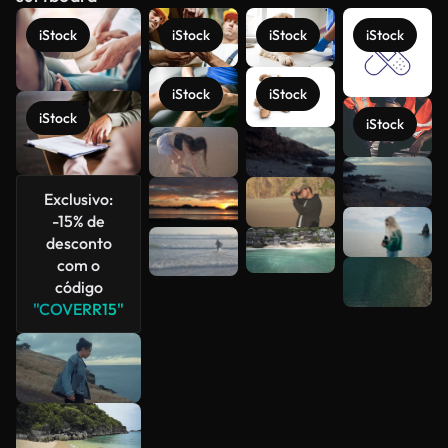
iStock
iStock
iStock
iStock
iStock
iStock
iStock
iStock
Veja mais
Exclusivo:
-15% de
desconto
com o
código
"COVERR15"