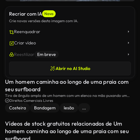
Recriar com IA
Novo
Crie novas versões desta imagem com IA.
Reenquadrar
Criar vídeo
Reestilizar
Em breve
Abrir no AI Studio
Um homem caminha ao longo de uma praia com
seu surfboard
Tiro de ângulo amplo de um homem com um elenco na mão puxando um
surfboard na praia.
Direitos Comerciais Livres
Costeira
Bandagem
lesão
...
Vídeos de stock gratuitos relacionados de Um
homem caminha ao longo de uma praia com seu
surfboard