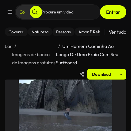
Entrar
Ver tudo
Coverr+
Natureza
Pessoas
Amor E Relacionamentos
Lar
Um Homem Caminha Ao
Imagens de banco
Longo De Uma Praia Com Seu
de imagens gratuitas
Surfboard
Download