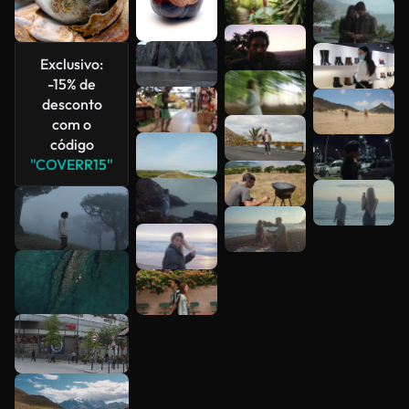
Exclusivo:
-15% de
desconto
com o
código
"COVERR15"