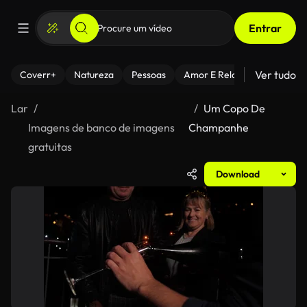
Entrar
Ver tudo
Coverr+
Natureza
Pessoas
Amor E Relacionamentos
Lar
Um Copo De
Imagens de banco de imagens
Champanhe
gratuitas
Download