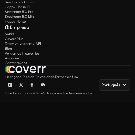
Seedance 2.0 Mini
Happy Horse 1.1
Seedream 5.0 Pro
Seedream 5.0 Lite
Happy Horse
Empresa
Sobre
Coverr Plus
Desenvolvedores / API
Blog
Perguntas frequentes
Anunciar
Contacte-nos
Licença
política de Privacidade
Termos de Uso
Português
Direitos autorais © 2026. Todos os direitos reservados.