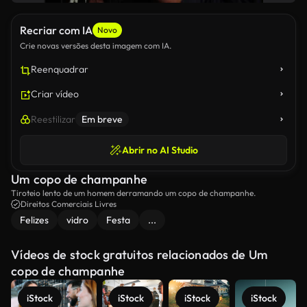
Recriar com IA
Novo
Crie novas versões desta imagem com IA.
Reenquadrar
Criar vídeo
Reestilizar
Em breve
Abrir no AI Studio
Um copo de champanhe
Tiroteio lento de um homem derramando um copo de champanhe.
Direitos Comerciais Livres
Felizes
vidro
Festa
...
Vídeos de stock gratuitos relacionados de Um
copo de champanhe
iStock
iStock
iStock
iStock