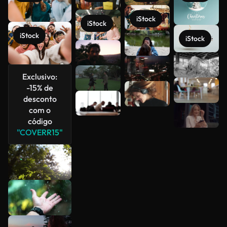
iStock
iStock
iStock
iStock
Veja mais
Exclusivo:
-15% de
desconto
com o
código
"COVERR15"