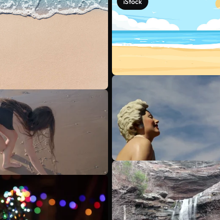
iStock