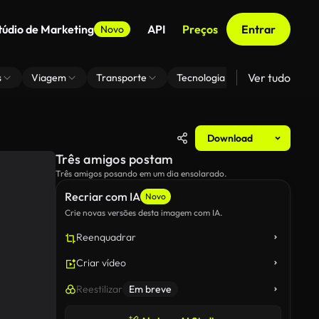
túdio de Marketing
API
Preços
Entrar
Novo
Ver tudo
s
Viagem
Transporte
Tecnologia
Zoom De Fundo
Download
Três amigos postam
Três amigos posando em um dia ensolarado.
Recriar com IA
Novo
Crie novas versões desta imagem com IA.
Reenquadrar
Criar vídeo
Reestilizar
Em breve