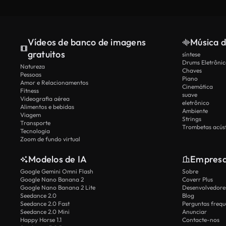
Vídeos de banco de imagens
Música d
gratuitos
síntese
Drums Eletrônic
Natureza
Chaves
Pessoas
Piano
Amor e Relacionamentos
Cinemática
Fitness
suave
Videografia aérea
eletrônico
Alimentos e bebidas
Ambiente
Viagem
Strings
Transporte
Trombetas acúst
Tecnologia
Zoom de fundo virtual
Modelos de IA
Empres
Google Gemini Omni Flash
Sobre
Google Nano Banana 2
Coverr Plus
Google Nano Banana 2 Lite
Desenvolvedores
Seedance 2.0
Blog
Seedance 2.0 Fast
Perguntas frequ
Seedance 2.0 Mini
Anunciar
Happy Horse 1.1
Contacte-nos