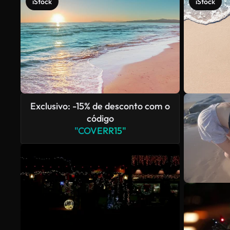
iStock
iStock
Exclusivo: -15% de desconto com o
código
"COVERR15"