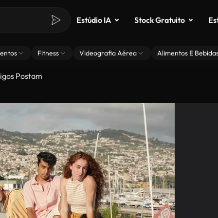
Estúdio IA
Stock Gratuito
Es
entos
Fitness
Videografia Aérea
Alimentos E Bebida
igos Postam