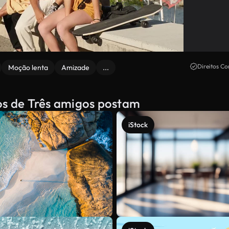
Direitos Co
Moção lenta
Amizade
...
dos de Três amigos postam
iStock