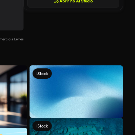
Abrir no AI Studio
merciais Livres
iStock
iStock