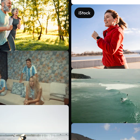
iStock