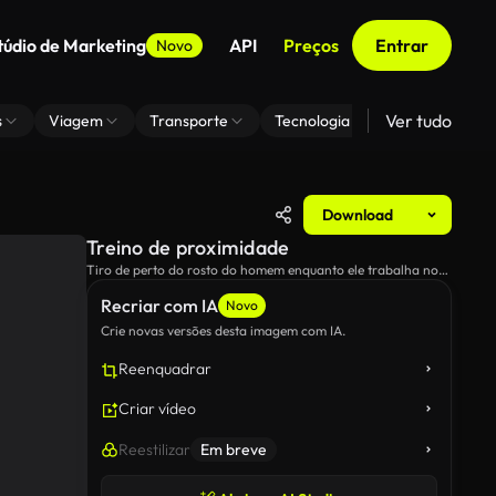
túdio de Marketing
API
Preços
Entrar
Novo
Ver tudo
s
Viagem
Transporte
Tecnologia
Zoom De Fundo
Download
Treino de proximidade
Tiro de perto do rosto do homem enquanto ele trabalha no
ginásio.
Recriar com IA
Novo
Crie novas versões desta imagem com IA.
Reenquadrar
Criar vídeo
Reestilizar
Em breve