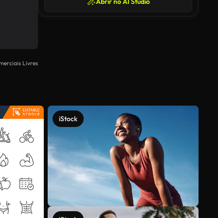
Abrir no AI Studio
merciais Livres
iStock