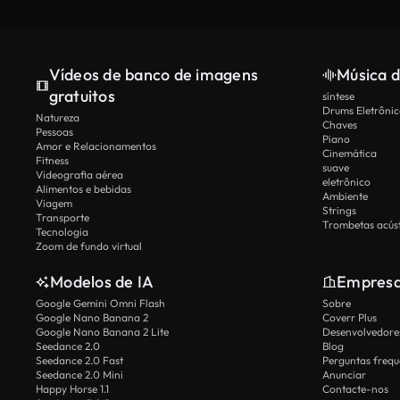
Vídeos de banco de imagens
Música d
gratuitos
síntese
Drums Eletrônic
Natureza
Chaves
Pessoas
Piano
Amor e Relacionamentos
Cinemática
Fitness
suave
Videografia aérea
eletrônico
Alimentos e bebidas
Ambiente
Viagem
Strings
Transporte
Trombetas acúst
Tecnologia
Zoom de fundo virtual
Modelos de IA
Empres
Google Gemini Omni Flash
Sobre
Google Nano Banana 2
Coverr Plus
Google Nano Banana 2 Lite
Desenvolvedores
Seedance 2.0
Blog
Seedance 2.0 Fast
Perguntas frequ
Seedance 2.0 Mini
Anunciar
Happy Horse 1.1
Contacte-nos