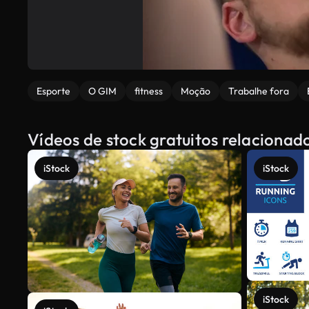
Esporte
O GIM
fitness
Moção
Trabalhe fora
Vídeos de stock gratuitos relacionad
iStock
iStock
iStock