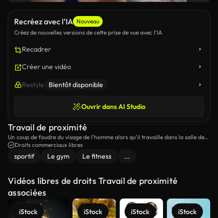
Recréez avec l’IA
Nouveau
Créez de nouvelles versions de cette prise de vue avec l’IA
Recadrer
Créer une vidéo
Restyle
Bientôt disponible
Ouvrir dans AI Studio
Travail de proximité
Un coup de foudre du visage de l'homme alors qu'il travaille dans la salle de
gym.
Droits commerciaux libres
sportif
Le gym
Le fitness
...
Vidéos libres de droits Travail de proximité
associées
iStock
iStock
iStock
iStock