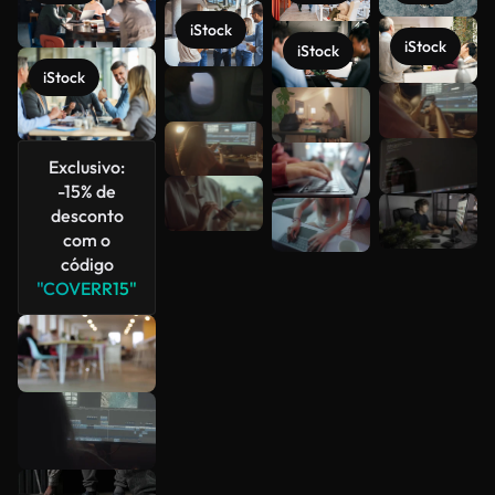
iStock
iStock
iStock
iStock
Veja mais
Exclusivo:
-15% de
desconto
com o
código
"COVERR15"