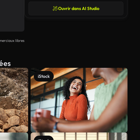
Ouvrir dans AI Studio
erciaux libres
iées
iStock