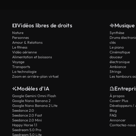
Vidéos libres de droits
Musique 
Nature
Synthèse
Personnes
Drums électroni
Amour & Relations
clés
Le fitness
Le piano
Vidéo aérienne
Cinématique
Alimentation et boissons
douceur
Voyage
électronique
Transports
Ambiance
La technologie
Strings
Zoom en arrière-plan virtuel
Les tambours ac
Modèles d’IA
Entrepri
Google Gemini Omni Flash
À propos
Google Nano Banana 2
Coverr Plus
Google Nano Banana 2 Lite
Développeurs / 
Seedance 2.0
Blog
Seedance 2.0 Fast
FAQ
Seedance 2.0 Mini
Annoncer
Happy Horse 1.1
Contactez-nous
Seedream 5.0 Pro
Seedream 5.0 Lite