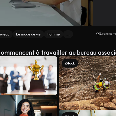
Droits comm
ureau
Le mode de vie
homme
...
 commencent à travailler au bureau assoc
iStock