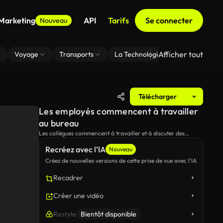
 Marketing
API
Tarifs
Se connecter
Nouveau
Afficher tout
Voyage
Transports
La Technologie
Zoom En Arri
Télécharger
Les employés commencent à travailler
au bureau
Les collègues commencent à travailler et à discuter des
questions de travail.
Recréez avec l’IA
Nouveau
Créez de nouvelles versions de cette prise de vue avec l’IA
Recadrer
Créer une vidéo
Restyle
Bientôt disponible