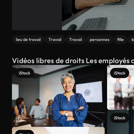
lieu de travail
Travail
Travail
personnes
fille
b
Vidéos libres de droits Les employés
iStock
iStock
iStock