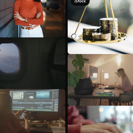
iStock