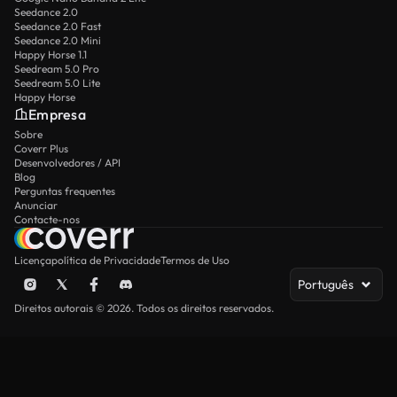
Seedance 2.0
Seedance 2.0 Fast
Seedance 2.0 Mini
Happy Horse 1.1
Seedream 5.0 Pro
Seedream 5.0 Lite
Happy Horse
Empresa
Sobre
Coverr Plus
Desenvolvedores / API
Blog
Perguntas frequentes
Anunciar
Contacte-nos
Licença
política de Privacidade
Termos de Uso
Português
Direitos autorais © 2026. Todos os direitos reservados.