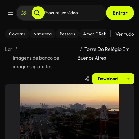
Entrar
Ver tudo
Coverr+
Natureza
Pessoas
Amor E Relacionamentos
Lar
Torre Do Relógio Em
Imagens de banco de
Buenos Aires
imagens gratuitas
Download