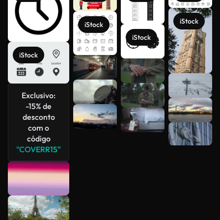
iStock
iStock
iStock
iStock
Exclusivo:
-15% de
Veja mais
desconto
com o
código
"COVERR15"