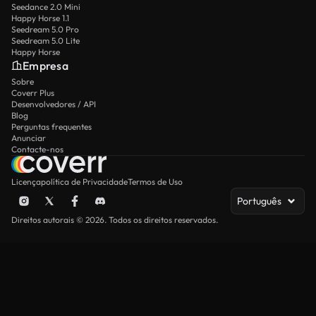
Seedance 2.0 Mini
Happy Horse 1.1
Seedream 5.0 Pro
Seedream 5.0 Lite
Happy Horse
Empresa
Sobre
Coverr Plus
Desenvolvedores / API
Blog
Perguntas frequentes
Anunciar
Contacte-nos
Licença
política de Privacidade
Termos de Uso
Português
Direitos autorais © 2026. Todos os direitos reservados.