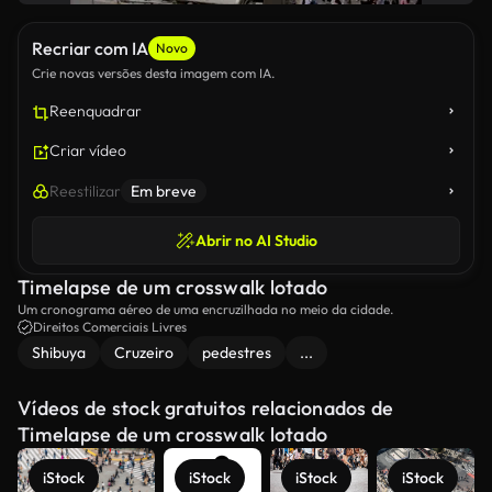
Recriar com IA
Novo
Crie novas versões desta imagem com IA.
Reenquadrar
Criar vídeo
Reestilizar
Em breve
Abrir no AI Studio
Timelapse de um crosswalk lotado
Um cronograma aéreo de uma encruzilhada no meio da cidade.
Direitos Comerciais Livres
Shibuya
Cruzeiro
pedestres
...
Vídeos de stock gratuitos relacionados de
Timelapse de um crosswalk lotado
iStock
iStock
iStock
iStock