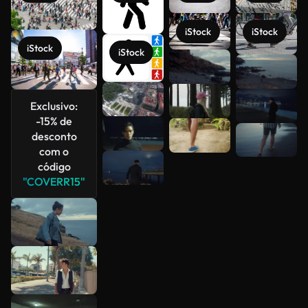
iStock
iStock
iStock
iStock
Veja mais
Exclusivo:
-15% de
desconto
com o
código
"COVERR15"