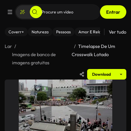
Entrar
Ver tudo
Coverr+
Natureza
Pessoas
Amor E Relacionamentos
Lar
Timelapse De Um
Imagens de banco de
Crosswalk Lotado
imagens gratuitas
Download