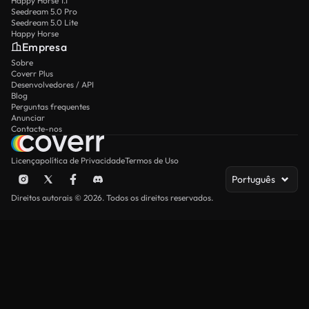
Happy Horse 1.1
Seedream 5.0 Pro
Seedream 5.0 Lite
Happy Horse
Empresa
Sobre
Coverr Plus
Desenvolvedores / API
Blog
Perguntas frequentes
Anunciar
Contacte-nos
Licença
política de Privacidade
Termos de Uso
Português
Direitos autorais © 2026. Todos os direitos reservados.