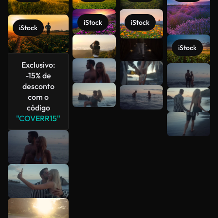
iStock
iStock
iStock
iStock
Exclusivo:
-15% de
Veja mais
desconto
com o
código
"COVERR15"