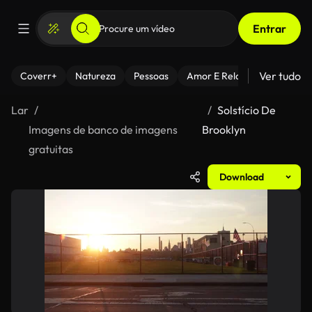
Entrar
Ver tudo
Coverr+
Natureza
Pessoas
Amor E Relacionamentos
Lar
Solstício De
Imagens de banco de imagens
Brooklyn
gratuitas
Download