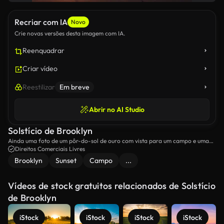
Recriar com IA
Novo
Crie novas versões desta imagem com IA.
Reenquadrar
Criar vídeo
Reestilizar
Em breve
Abrir no AI Studio
Solstício de Brooklyn
Ainda uma foto de um pôr-do-sol de ouro com vista para um campo e uma
calçada em Brooklyn.
Direitos Comerciais Livres
Brooklyn
Sunset
Campo
...
Vídeos de stock gratuitos relacionados de Solstício
de Brooklyn
iStock
iStock
iStock
iStock