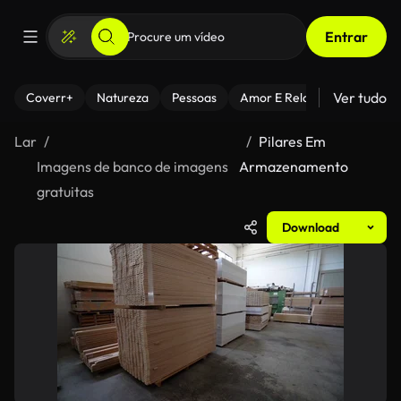
Entrar
Ver tudo
Coverr+
Natureza
Pessoas
Amor E Relacionamentos
Lar
Pilares Em
Imagens de banco de imagens
Armazenamento
gratuitas
Download