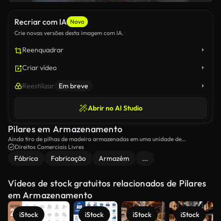
Recriar com IA
Novo
Crie novas versões desta imagem com IA.
Reenquadrar
Criar vídeo
Reestilizar
Em breve
Abrir no AI Studio
Pilares em Armazenamento
Ainda tiro de pilhas de madeira armazenadas em uma unidade de
armazenamento.
Direitos Comerciais Livres
Fábrica
Fabricação
Armazém
...
Vídeos de stock gratuitos relacionados de Pilares
em Armazenamento
iStock
iStock
iStock
iStock