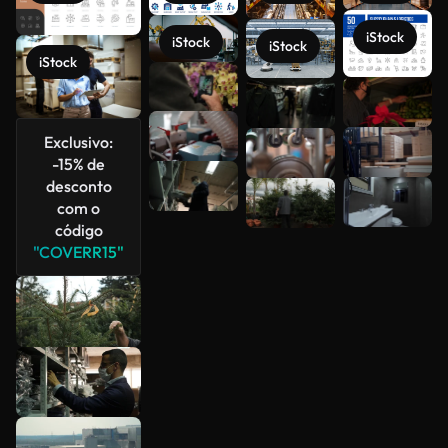
iStock
iStock
iStock
iStock
Veja mais
Exclusivo:
-15% de
desconto
com o
código
"COVERR15"