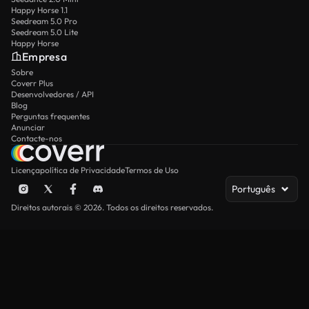
Happy Horse 1.1
Seedream 5.0 Pro
Seedream 5.0 Lite
Happy Horse
Empresa
Sobre
Coverr Plus
Desenvolvedores / API
Blog
Perguntas frequentes
Anunciar
Contacte-nos
Licença
política de Privacidade
Termos de Uso
Português
Direitos autorais © 2026. Todos os direitos reservados.