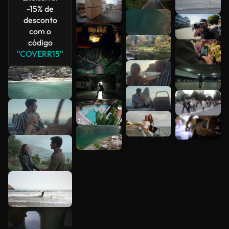
Veja mais
-15% de
desconto
com o
código
"COVERR15"