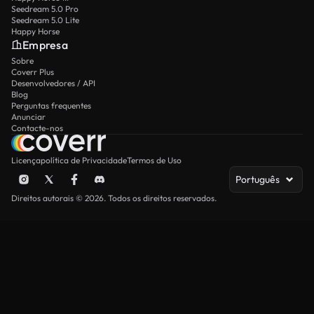
Seedream 5.0 Pro
Seedream 5.0 Lite
Happy Horse
Empresa
Sobre
Coverr Plus
Desenvolvedores / API
Blog
Perguntas frequentes
Anunciar
Contacte-nos
Licença
política de Privacidade
Termos de Uso
Português
Direitos autorais © 2026. Todos os direitos reservados.