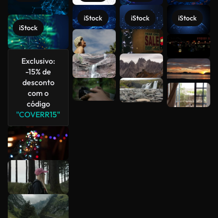
iStock
iStock
iStock
iStock
Veja mais
Exclusivo:
-15% de
desconto
com o
código
"COVERR15"