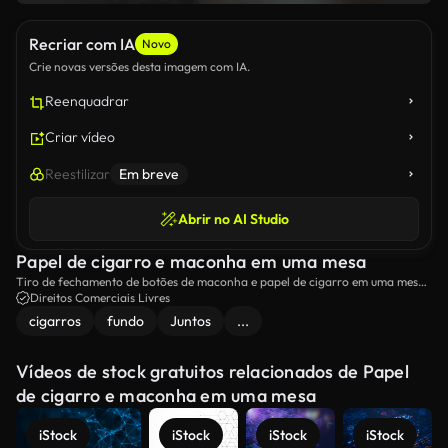
Recriar com IA
Novo
Crie novas versões desta imagem com IA.
Reenquadrar
Criar vídeo
Reestilizar
Em breve
Abrir no AI Studio
Papel de cigarro e maconha em uma mesa
Tiro de fechamento de botões de maconha e papel de cigarro em uma mesa
com um homem moendo ervas daninhas em segundo plano.
Direitos Comerciais Livres
cigarros
fundo
Juntos
...
Vídeos de stock gratuitos relacionados de Papel
de cigarro e maconha em uma mesa
iStock
iStock
iStock
iStock