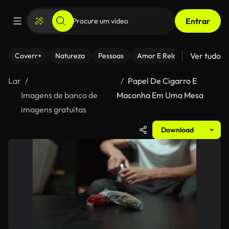
Entrar
Ver tudo
Coverr+
Natureza
Pessoas
Amor E Relacionamentos
Lar
Papel De Cigarro E
Imagens de banco de
Maconha Em Uma Mesa
imagens gratuitas
Download