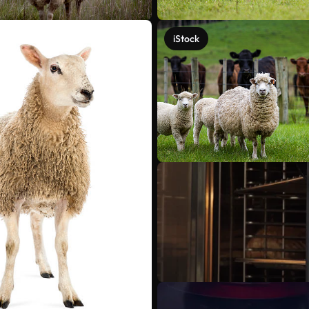
iStock