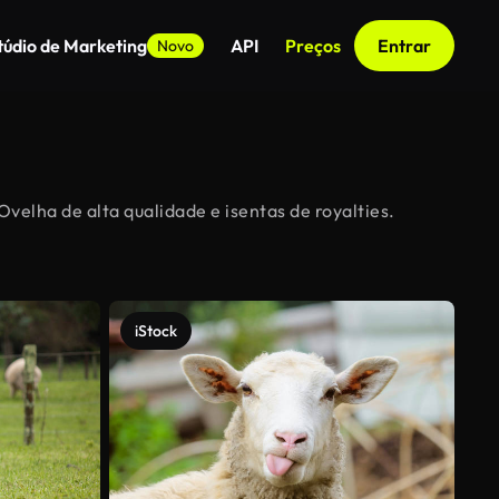
túdio de Marketing
API
Preços
Entrar
Novo
velha de alta qualidade e isentas de royalties.
iStock