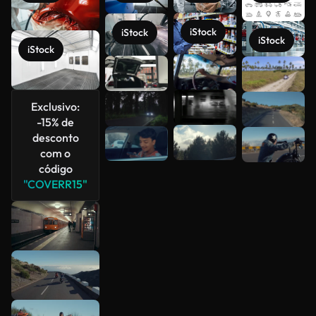
iStock
iStock
iStock
iStock
Veja mais
Exclusivo:
-15% de
desconto
com o
código
"COVERR15"