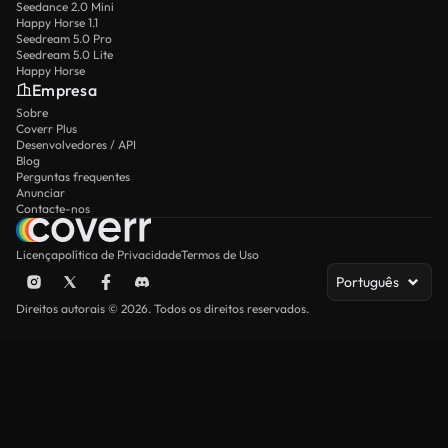
Seedance 2.0 Mini
Happy Horse 1.1
Seedream 5.0 Pro
Seedream 5.0 Lite
Happy Horse
Empresa
Sobre
Coverr Plus
Desenvolvedores / API
Blog
Perguntas frequentes
Anunciar
Contacte-nos
Licença
política de Privacidade
Termos de Uso
Português
Direitos autorais © 2026. Todos os direitos reservados.