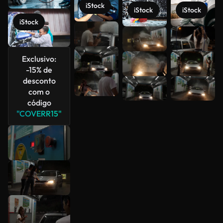
iStock
iStock
iStock
iStock
Veja mais
Exclusivo:
-15% de
desconto
com o
código
"COVERR15"