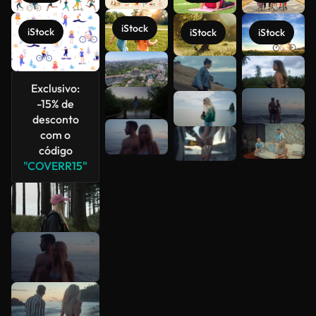
iStock
iStock
iStock
iStock
Veja mais
Exclusivo:
-15% de
desconto
com o
código
"COVERR15"