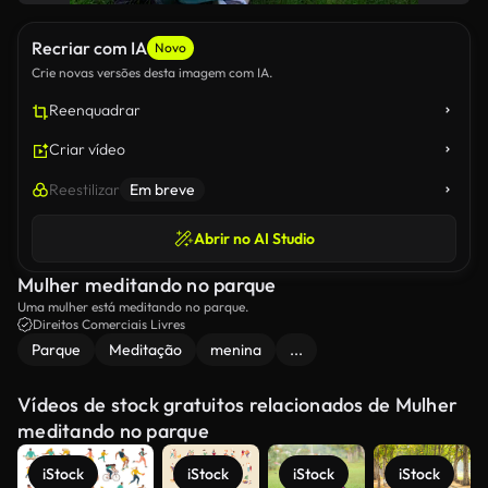
Recriar com IA
Novo
Crie novas versões desta imagem com IA.
Reenquadrar
Criar vídeo
Reestilizar
Em breve
Abrir no AI Studio
Mulher meditando no parque
Uma mulher está meditando no parque.
Direitos Comerciais Livres
Parque
Meditação
menina
...
Vídeos de stock gratuitos relacionados de Mulher
meditando no parque
iStock
iStock
iStock
iStock