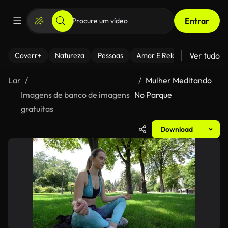
Entrar
Ver tudo
Coverr+
Natureza
Pessoas
Amor E Relacionamentos
Lar
Mulher Meditando
Imagens de banco de imagens
No Parque
gratuitas
Download