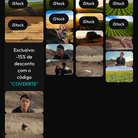
iStock
iStock
iStock
iStock
iStock
iStock
iStock
iStock
Veja mais
Exclusivo:
-15% de
desconto
com o
código
"COVERR15"