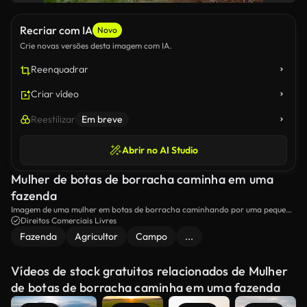
Recriar com IA
Novo
Crie novas versões desta imagem com IA.
Reenquadrar
Criar vídeo
Reestilizar
Em breve
Abrir no AI Studio
Mulher de botas de borracha caminha em uma
fazenda
Imagem de uma mulher em botas de borracha caminhando por uma pequena
fazenda.
Direitos Comerciais Livres
Fazenda
Agricultor
Campo
...
Vídeos de stock gratuitos relacionados de Mulher
de botas de borracha caminha em uma fazenda