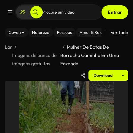
Entrar
Ver tudo
Coverr+
Natureza
Pessoas
Amor E Relacionamentos
Lar
Mulher De Botas De
Imagens de banco de
Borracha Caminha Em Uma
imagens gratuitas
Fazenda
Download