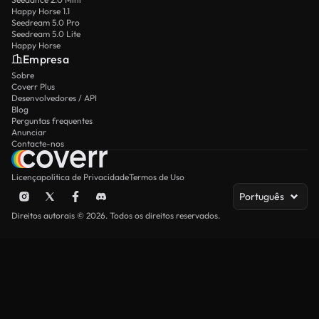
Happy Horse 1.1
Seedream 5.0 Pro
Seedream 5.0 Lite
Happy Horse
Empresa
Sobre
Coverr Plus
Desenvolvedores / API
Blog
Perguntas frequentes
Anunciar
Contacte-nos
Licença
política de Privacidade
Termos de Uso
Português
Direitos autorais © 2026. Todos os direitos reservados.