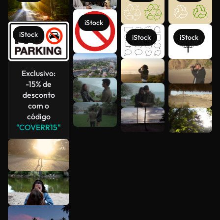
iStock
iStock
iStock
iStock
Exclusivo:
Veja mais
-15% de
desconto
com o
código
"COVERR15"