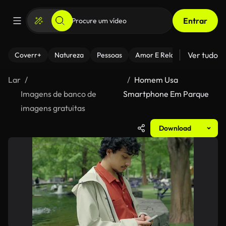
Entrar
Ver tudo
Coverr+
Natureza
Pessoas
Amor E Relacionamentos
Lar
Homem Usa
Imagens de banco de
Smartphone Em Parque
imagens gratuitas
Download