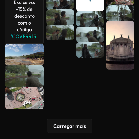
Exclusivo:
-15% de
desconto
com o
código
"COVERR15"
Carregar mais