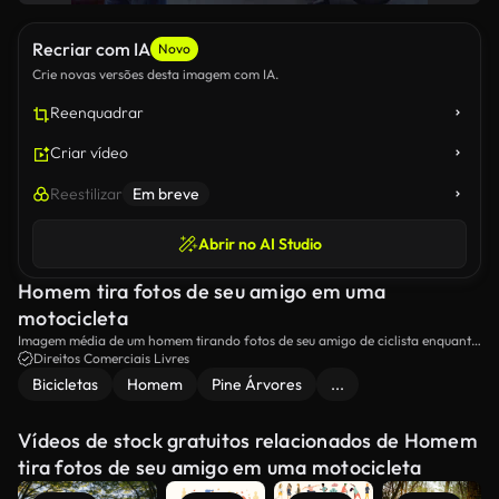
Recriar com IA
Novo
Crie novas versões desta imagem com IA.
Reenquadrar
Criar vídeo
Reestilizar
Em breve
Abrir no AI Studio
Homem tira fotos de seu amigo em uma
motocicleta
Imagem média de um homem tirando fotos de seu amigo de ciclista enquanto
ele está postando para a câmera.
Direitos Comerciais Livres
Bicicletas
Homem
Pine Árvores
...
Vídeos de stock gratuitos relacionados de Homem
tira fotos de seu amigo em uma motocicleta