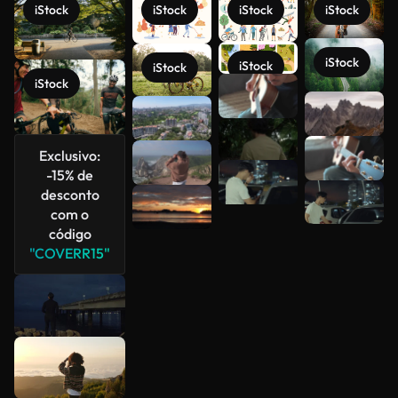
iStock
iStock
iStock
iStock
iStock
iStock
iStock
iStock
Veja mais
Exclusivo:
-15% de
desconto
com o
código
"COVERR15"