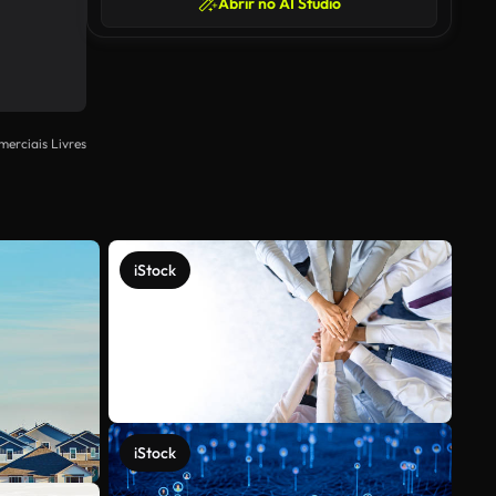
Abrir no AI Studio
merciais Livres
iStock
iStock