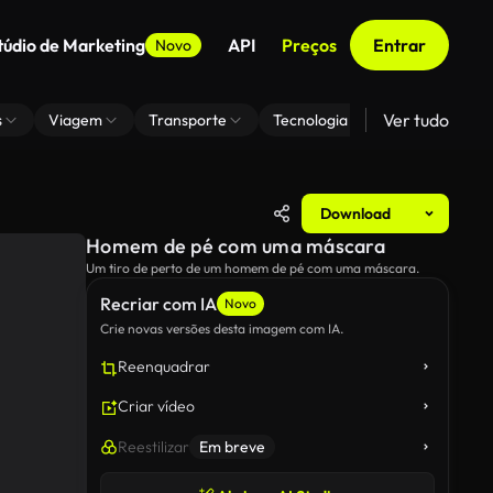
túdio de Marketing
API
Preços
Entrar
Novo
Ver tudo
s
Viagem
Transporte
Tecnologia
Zoom De Fundo
Download
Homem de pé com uma máscara
Um tiro de perto de um homem de pé com uma máscara.
Recriar com IA
Novo
Crie novas versões desta imagem com IA.
Reenquadrar
Criar vídeo
Reestilizar
Em breve