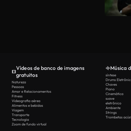
Vídeos de banco de imagens
Música d
gratuitos
síntese
Drums Eletrônic
Natureza
Chaves
Pessoas
Piano
Amor e Relacionamentos
Cinemática
Fitness
suave
Videografia aérea
eletrônico
Alimentos e bebidas
Ambiente
Viagem
Strings
Transporte
Trombetas acúst
Tecnologia
Zoom de fundo virtual