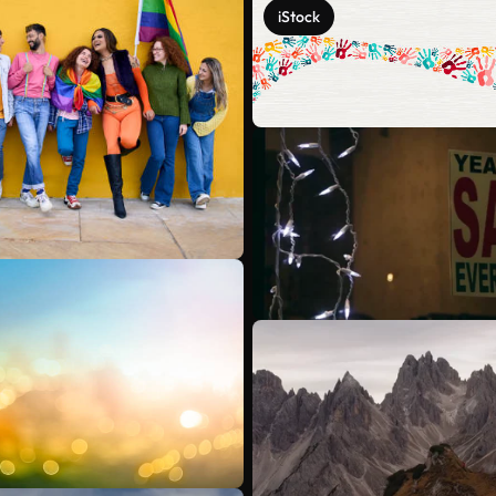
iStock