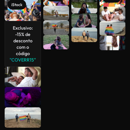
iStock
Veja mais
Exclusivo:
-15% de
desconto
com o
código
"COVERR15"